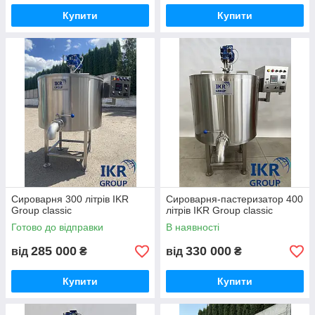
Купити
Купити
Сироварня 300 літрів IKR
Сироварня-пастеризатор 400
Group classic
літрів IKR Group classic
Готово до відправки
В наявності
285 000
330 000
від
₴
від
₴
Купити
Купити