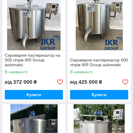
Сироварня-пастеризатор на
500 літрів IKR Group
Сироварня-пастеризатор 600
automatic
літрів IKR Group automatic
В наявності
В наявності
372 000
425 000
від
₴
від
₴
Купити
Купити