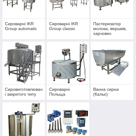
- ванни тривалої пастеризації;
- ванни для творогу.
Сироварні IKR
Сироварні IKR
Пастеризатор
Group automatic
Group classic
молока, вершків,
харчових
продуктів
Сировиготовлювач
Сироварні
Ванна сирна
і закритого типу
Польща
(Кальє)