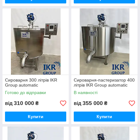
Сироварня 300 літрів IKR
Сироварня-пастеризатор 400
Group automatic
літрів IKR Group automatic
Готово до відправки
В наявності
310 000
355 000
від
₴
від
₴
Купити
Купити