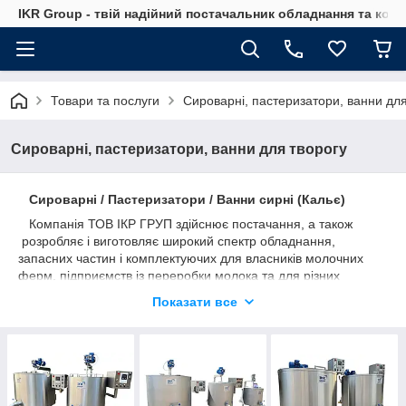
IKR Group - твій надійний постачальник обладнання та ком
Товари та послуги
Сироварні, пастеризатори, ванни для
Сироварні, пастеризатори, ванни для творогу
Сироварні / Пастеризатори / Ванни сирні (Кальє)
Компанія ТОВ ІКР ГРУП здійснює постачання, а також
розробляє і виготовляє широкий спектр обладнання,
запасних частин і комплектуючих для власників молочних
ферм, підприємств із переробки молока та для різних
галузей промисловості: молочної, масложирової,
Показати все
кондитерської, хлібопекарної та інших.
Постачаємо та виготовляємо наступне обладнання:
- сироварні;
- пастеризатори молока, соку;