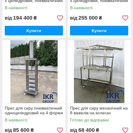
х циліндровий, пневматичний
х циліндровий, пневматичний
В наявності
В наявності
194 400
255 000
від
₴
від
₴
Купити
Купити
Прес для сиру пневматичний
Прес для сиру механічний на
одноциліндровий на 4 форми
8 важелів на колесах
В наявності
Готово до відправки
85 600
68 400
від
₴
від
₴