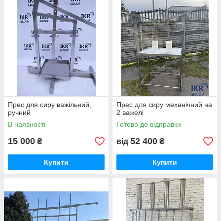
пневматичними циліндрами для тиску на сири.
Преси виготовляються за запитами замовників різних
розмірів і форм.
За більш детальною інформацією звертайтеся до наших
менеджерів!
Компанія
IKR GROUP
Прес для сиру важільний,
Прес для сиру механічний на
ручний
2 важелі
В наявності
Готово до відправки
15 000
52 400
₴
від
₴
Купити
Купити