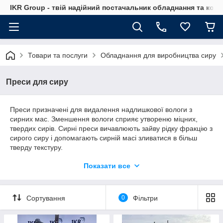
IKR Group - твій надійний постачальник обладнання та ком
Товари та послуги
Обладнання для виробництва сиру
Преси для сиру
Преси призначені для видалення надлишкової вологи з
сирних мас. Зменшення вологи сприяє утвореню міцних,
твердих сирів. Сирні преси вичавлюють зайву рідку фракцію з
сирого сиру і допомагають сирній масі зливатися в більш
тверду текстуру.
Деякі з основних типів сирних пресів:
Показати все
Ручні сирні преси - використовуються важелі, щоб
натиснути на сир.
Механічні сирні преси – із застосуванням зусиль як в
Сортування
0
Фільтри
голландських пресах, але через обертання ручки.
Пневматичні преси для сиру – використовуються з