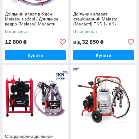
Доїльний апарт в бідон
Доїльний апарат
Melasty в зборі / Доильное
стаціонарний Melasty
ведро (Melasty) Меласти
(Меласті) TKS 1- АК /
Доильный аппарат
В наявності
В наявності
стационарный Melasty TKS 1-
АК
12 800
32 850
₴
від
₴
Купити
Купити
Стаціонарний доїльний