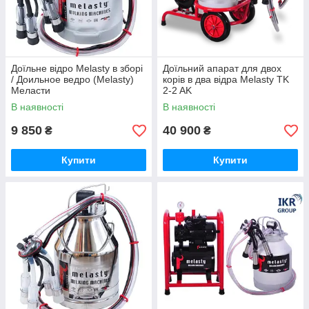
Доїльне відро Melasty в зборі
Доїльний апарат для двох
/ Доильное ведро (Melasty)
корів в два відра Melasty TK
Меласти
2-2 AK
В наявності
В наявності
9 850
40 900
₴
₴
Купити
Купити