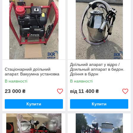
Доїльний апарат у відро /
Стаціонарний доїльний
Доильный аппарат в бидон.
апарат. Вакуумна установка
Доїння в бідон
В наявності
В наявності
23 000
11 400
₴
від
₴
Купити
Купити