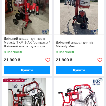
Доїльний апарат для корів
Melasty TKM 1-AK (compact) /
Доїльний апарат для кіз
Доїльний апарат для корів
Melasty Міні
Melasty TKM 1-AK (compact)
В наявності
В наявності
21 900
21 900
₴
₴
Купити
Купити
Топ продажів