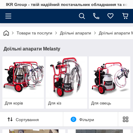
IKR Group - твій надійний постачальник обладнання та ком
Товари та послуги
Доїльні апарати
Доїльні апарати 
Доїльні апарати Melasty
Для корів
Для кіз
Для овець
Сортування
0
Фільтри