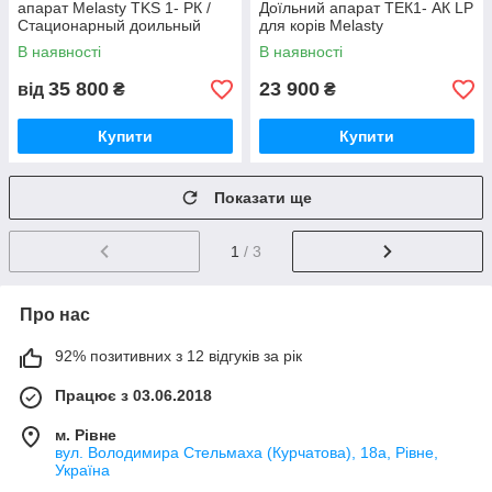
апарат Melasty TKS 1- РК /
Доїльний апарат ТЕК1- АК LP
Стационарный доильный
для корів Melasty
аппарат Melasty TKS-1 РК
В наявності
В наявності
35 800
23 900
від
₴
₴
Купити
Купити
Показати ще
1
/ 3
Про нас
92% позитивних з 12 відгуків за рік
Працює з 03.06.2018
м. Рівне
вул. Володимира Стельмаха (Курчатова), 18а, Рівне,
Україна