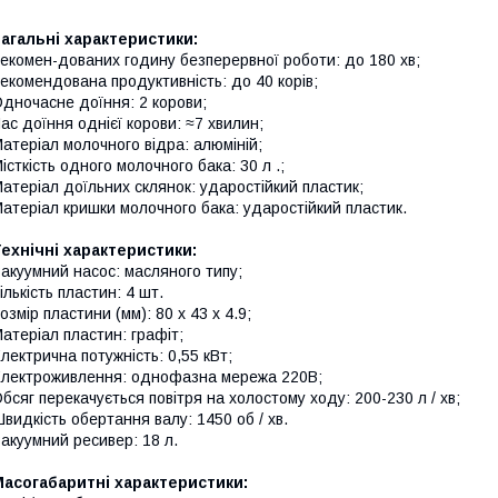
агальні характеристики:
екомен-дованих годину безперервної роботи: до 180 хв;
екомендована продуктивність: до 40 корів;
дночасне доїння: 2 корови;
ас доїння однієї корови: ≈7 хвилин;
атеріал молочного відра: алюміній;
істкість одного молочного бака: 30 л .;
атеріал доїльних склянок: ударостійкий пластик;
атеріал кришки молочного бака: ударостійкий пластик.
ехнічні характеристики:
акуумний насос: масляного типу;
ількість пластин: 4 шт.
озмір пластини (мм): 80 x 43 x 4.9;
атеріал пластин: графіт;
лектрична потужність: 0,55 кВт;
лектроживлення: однофазна мережа 220В;
бсяг перекачується повітря на холостому ходу: 200-230 л / хв;
видкість обертання валу: 1450 об / хв.
акуумний ресивер: 18 л.
асогабаритні характеристики: