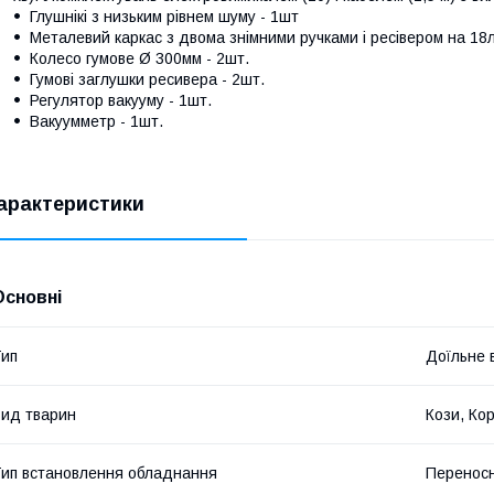
Глушнікі з низьким рівнем шуму - 1шт
Металевий каркас з двома знімними ручками і ресівером на 18л.
Колесо гумове Ø 300мм - 2шт.
Гумові заглушки ресивера - 2шт.
Регулятор вакууму - 1шт.
Вакуумметр - 1шт.
арактеристики
Основні
ип
Доїльне 
ид тварин
Кози, Кор
ип встановлення обладнання
Перенос