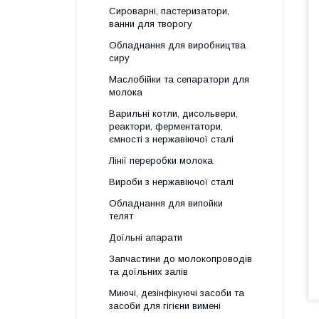
Сироварні, пастеризатори,
ванни для творогу
Обладнання для виробництва
сиру
Маслобійки та сепаратори для
молока
Варильні котли, дисольвери,
реактори, ферментатори,
ємності з нержавіючої сталі
Лінії переробки молока
Вироби з нержавіючої сталі
Обладнання для випойки
телят
Доїльні апарати
Запчастини до молокопроводів
та доїльних залів
Миючі, дезінфікуючі засоби та
засоби для гігієни вимені