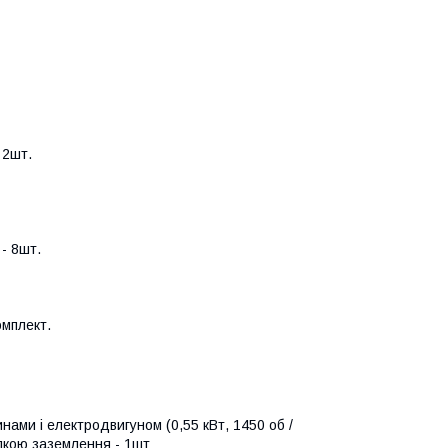
 2шт.
- 8шт.
омплект.
ами і електродвигуном (0,55 кВт, 1450 об /
илкою заземлення - 1шт