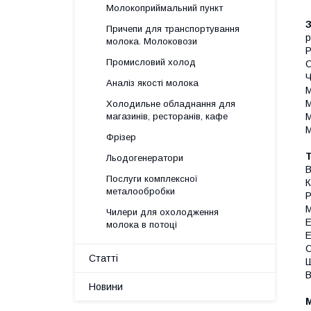
Молокоприймальний пункт
З
Причепи для транспортування
р
молока. Молоковози
Р
Промисловий холод
О
Ч
Аналіз якості молока
М
М
Холодильне обладнання для
М
магазинів, ресторанів, кафе
М
Фрізер
Т
Льодогенератори
В
Послуги комплексної
К
металообробки
Р
М
Чилери для охолодження
Е
молока в потоці
Е
О
Статті
Ш
В
Новини
М