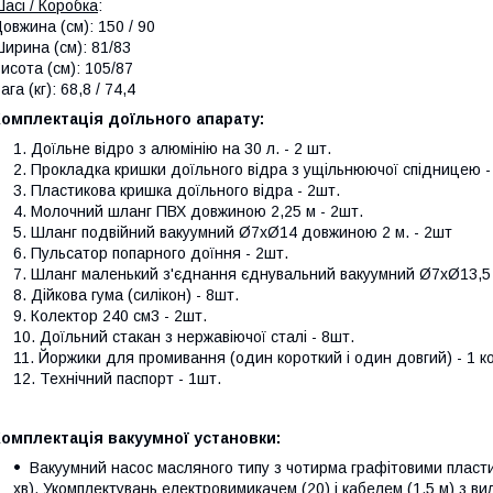
асі / Коробка
:
овжина (см): 150 / 90
ирина (см): 81/83
исота (см): 105/87
ага (кг): 68,8 / 74,4
омплектація доїльного апарату:
Доїльне відро з алюмінію на 30 л. - 2 шт.
Прокладка кришки доїльного відра з ущільнюючої спідницею -
Пластикова кришка доїльного відра - 2шт.
Молочний шланг ПВХ довжиною 2,25 м - 2шт.
Шланг подвійний вакуумний Ø7хØ14 довжиною 2 м. - 2шт
Пульсатор попарного доїння - 2шт.
Шланг маленький з'єднання єднувальний вакуумний Ø7хØ13,5 
Дійкова гума (силікон) - 8шт.
Колектор 240 см3 - 2шт.
Доїльний стакан з нержавіючої сталі - 8шт.
Йоржики для промивання (один короткий і один довгий) - 1 к
Технічний паспорт - 1шт.
омплектація вакуумної установки:
Вакуумний насос масляного типу з чотирма графітовими пластин
хв). Укомплектувань електровимикачем (20) і кабелем (1,5 м) з в