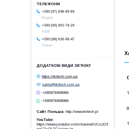
+380 (97) 846-89-86
Вадим
+380 (96) 892-79-29
Юрій
+380 (98) 636-98-47
Роман
Х
https://ikrtech.com.ua
sales@ikrtech.com.ua
+380978468986
Т
+380978468986
В
Сайт Польша
http://www.ikrtech.pl
YouTube
Т
https://www.youtube.com/channel/UCozD3
qeC7sQLTCAulain-Ig