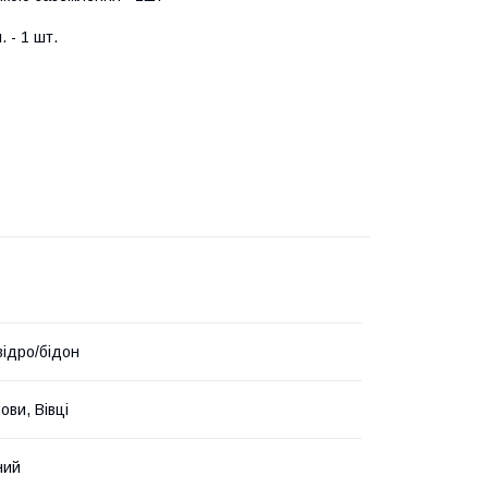
 - 1 шт.
відро/бідон
ови, Вівці
ний