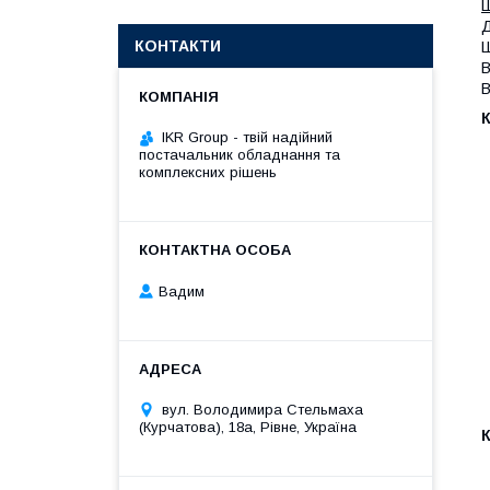
Ш
Д
КОНТАКТИ
Ш
В
В
К
IKR Group - твій надійний
постачальник обладнання та
комплексних рішень
Вадим
вул. Володимира Стельмаха
(Курчатова), 18а, Рівне, Україна
К