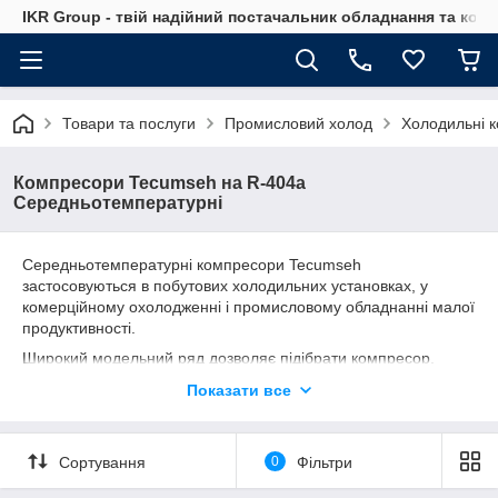
IKR Group - твій надійний постачальник обладнання та ком
Товари та послуги
Промисловий холод
Холодильні 
Компресори Tecumseh на R-404a
Середньотемпературні
Середньотемпературні компресори Tecumseh
застосовуються в побутових холодильних установках, у
комерційному охолодженні і промисловому обладнанні малої
продуктивності.
Широкий модельний ряд дозволяє підібрати компресор,
адаптований до потреб клієнта.
Показати все
Всі компресори
Tecumseh виробляються у відповідності з
європейськими стандартами якості.
Характеристики середньотемпературних
Сортування
0
Фільтри
герметичних компресорів Tecumseh.