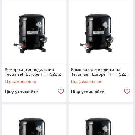
діапазон температур кипіння: від -25 0C до +15 0C;
діапазон потужність: від 192 до 46718 Вт;
холодильні компресори Tecumseh працюють з
хладагента HFC R-134a, R22 або 404a;
компресори Tecumseh малошумні, надійні та
ефективні;
до компресорів за запитом може поставлятися цілий
ряд аксесуарів (
поясковый обігрівач, запірні вентилі
).
Компресор холодильний
Компресор холодильний
Tecumseh Europe FH 4522 Z
Tecumseh Europe TFH 4522 F
Під замовлення
Під замовлення
Ціну уточнюйте
Ціну уточнюйте