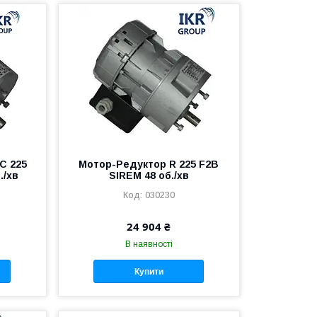
C 225
Мотор-Редуктор R 225 F2B
./хв
SIREM 48 об./хв
030230
24 904 ₴
В наявності
Купити