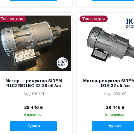
Топ продаж
Топ продаж
Мотор — редуктор SIREM
Мотор-редуктор SIREM
R1C225D1BC 32-38 об./хв
D1B 32 об./хв
030101
030109
28 446 ₴
28 446 ₴
В наявності
В наявності
Купити
Купити