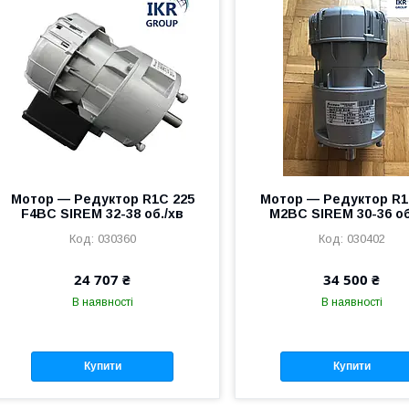
Мотор — Редуктор R1C 225
Мотор — Редуктор R1
F4BC SIREM 32-38 об./хв
M2BC SIREM 30-36 об
030360
030402
24 707 ₴
34 500 ₴
В наявності
В наявності
Купити
Купити