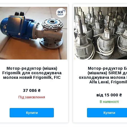
Мотор-редуктор (мішка)
Мотор-редуктор Б
Frigomilk для охолоджувача
(мішалка) SIREM д
молока новий Frigomilk, FIC
охолоджувача молока M
Alfa Laval, Frigomi
37 086 ₴
від 15 000 ₴
Під замовлення
В наявності
Купити
Купити