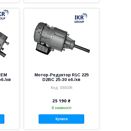
REM
Мотор-Редуктор R1C 225
б./хв
D2BC 25-30 об./хв
030106
25 190 ₴
В наявності
Купити