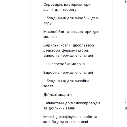
в
Сироварні, пастеризатори,
ванни для творогу
Обладнання для виробництва
сиру
Маслобійки та сепаратори для
молока
Варильні котли, дисольвери,
реактори, ферментатори,
ємності з нержавіючої сталі
Лінії переробки молока
Вироби з нержавіючої сталі
Обладнання для випойки
телят
Доїльні апарати
Я
Запчастини до молокопроводів
о
та доїльних залів
Миючі, дезінфікуючі засоби та
засоби для гігієни вимені