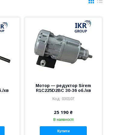
Мотор — редуктор Sirem
./хв
R1C225D2BC 30-36 об./хв
030107
25 190 ₴
В наявності
Купити