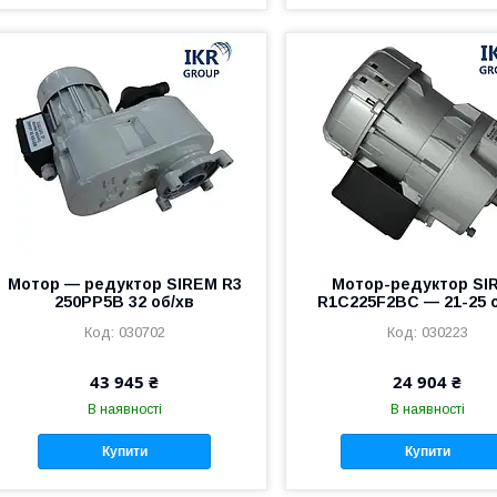
Мотор — редуктор SIREM R3
Мотор-редуктор SI
250PP5B 32 об/хв
R1C225F2BC — 21-25 о
030702
030223
43 945 ₴
24 904 ₴
В наявності
В наявності
Купити
Купити