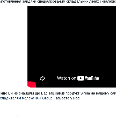
иготовлення завдяки спеціалізованим складальних лініях і кваліфі
кщо Ви не знайшли що Вас зацікавив продукт Sirem на нашому сайті
хладителям молока IKR Group
і замовте у нас!