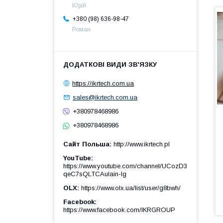
Юрій
+380 (98) 636-98-47
Роман
https://ikrtech.com.ua
sales@ikrtech.com.ua
+380978468986
+380978468986
Сайт Польша
http://www.ikrtech.pl
YouTube
https://www.youtube.com/channel/UCozD3
qeC7sQLTCAulain-Ig
OLX
https://www.olx.ua/list/user/g8bwh/
Facebook
https://www.facebook.com/IKRGROUP