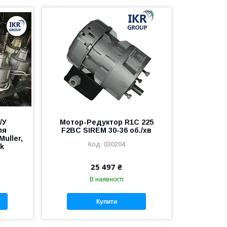
/У
Мотор-Редуктор R1C 225
ля
F2BC SIREM 30-36 об./хв
uller,
030204
lk
25 497 ₴
В наявності
Купити