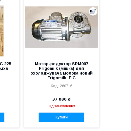
C 225
Мотор-редуктор SRM007
./хв
Frigomilk (мішка) для
охолоджувача молока новий
Frigomilk, FIC
260716
37 086 ₴
Під замовлення
Купити