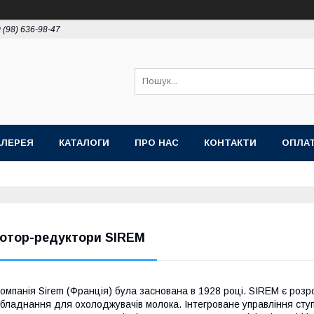
 (98) 636-98-47
АЛЕРЕЯ
КАТАЛОГИ
ПРО НАС
КОНТАКТИ
ОПЛАТ
отор-редуктори SIREM
омпанія Sirem (Франція) була заснована в 1928 році. SIREM є роз
бладнання для охолоджувачів молока. Інтегроване управління ступен