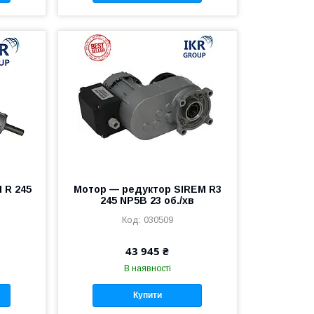
 R 245
Мотор — редуктор SIREM R3
245 NP5B 23 об./хв
030509
43 945 ₴
В наявності
Купити