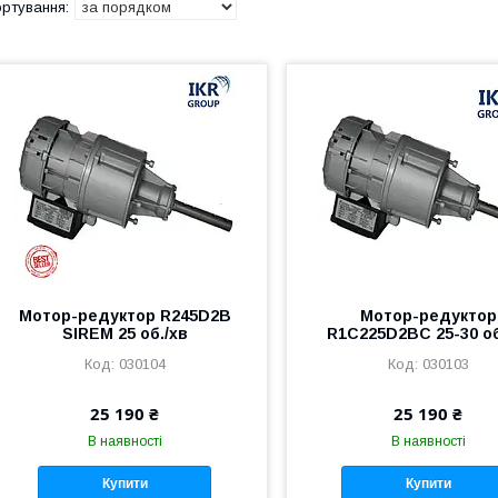
Мотор-редуктор R245D2B
Мотор-редуктор
SIREM 25 об./хв
R1C225D2BC 25-30 об
030104
030103
25 190 ₴
25 190 ₴
В наявності
В наявності
Купити
Купити