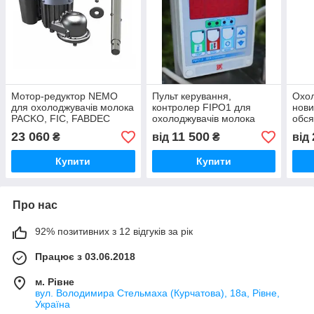
Мотор-редуктор NEMO
Пульт керування,
Охо
для охолоджувачів молока
контролер FIPO1 для
нови
PACKO, FIC, FABDEC
охолоджувачів молока
обся
039105
Frigomilk, FIC
23 060
11 500
₴
від
₴
від
Купити
Купити
Про нас
92% позитивних з 12 відгуків за рік
Працює з 03.06.2018
м. Рівне
вул. Володимира Стельмаха (Курчатова), 18а, Рівне,
Україна