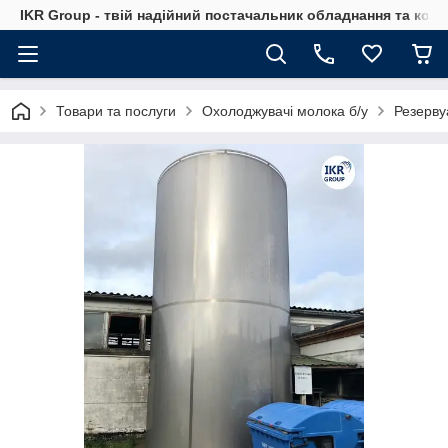
IKR Group - твій надійний постачальник обладнання та ком
Товари та послуги
Охолоджувачі молока б/у
Резерву