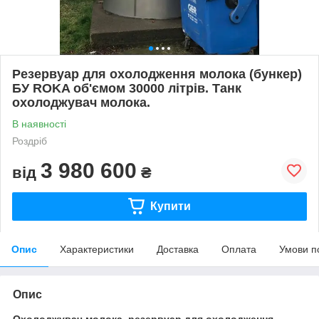
Резервуар для охолодження молока (бункер)
БУ ROKA об'ємом 30000 літрів. Танк
охолоджувач молока.
В наявності
Роздріб
3 980 600
від
₴
Купити
Опис
Характеристики
Доставка
Оплата
Умови п
Опис
Охолоджувач молока, резервуар для охолодження