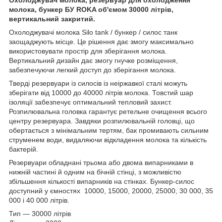
молока, бункер БУ ROKA об'ємом 30000 літрів,
вертикальний закритий.
Охолоджувачі молока Silo tank / бункер / силос танк
заощаджують місце. Це рішення дає змогу максимально
використовувати простір для зберігання молока.
Вертикальний дизайн дає змогу гнучке розміщення,
забезпечуючи легкий доступ до зберігання молока.
Тверді резервуари із силосів із неіржавкої сталі можуть
зберігати від 10000 до 40000 літрів молока. Товстий шар
ізоляції забезпечує оптимальний тепловий захист.
Розпилювальна головка гарантує ретельне очищення всього
центру резервуара. Завдяки розпилювальній головці, що
обертається з мінімальним тертям, бак промивають сильним
струменем води, видаляючи відкладення молока та кількість
бактерій.
Резервуари обладнані трьома або двома випарниками в
нижній частині й одним на бічній стінці, з можливістю
збільшення кількості випарників на стінках. Бункер-силос
доступний у ємностях 10000, 15000, 20000, 25000, 30 000, 35
000 і 40 000 літрів.
Тип — 30000 літрів