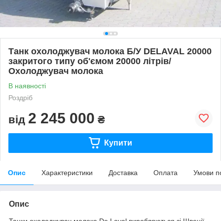
Танк охолоджувач молока Б/У DELAVAL 20000
закритого типу об'ємом 20000 літрів/
Охолоджувач молока
В наявності
Роздріб
2 245 000
від
₴
Купити
Опис
Характеристики
Доставка
Оплата
Умови п
Опис
Танки охолоджувач молока De Laval виробляються зі Швеції,