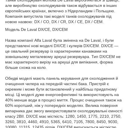
але виробництво охолоджувачів також відбувається в інших
європейських країнах, включно з Нідерландим і Польщею.
Компанія випустила такі моделі танків охолоджувачів під
новою назвою: DX / CO, DX / CR, DX / CE, DX / CEM.
Модель De Laval DX/CE, DX/CEM
Назва компанії Alfa Laval була змінена на De Laval, і були
представлені нові моделі DX/CE і кулерів DX/CEM.
DX/CE —
це овальний резервуар із характерними канавками на
зовнішньому металевому аркуші резервуара.
Тип DX/CEM не
має характерного вирізу на аркуші для випікання, форма
більше схожа на коло.
Обидві моделі мають панель керування для охолодження й
очищення чилера на передній частині бака.
Пристрій є
окремим і може бути встановлений у найбільш придатному
місці.
Ці моделі дуже енергоефективні та використовують на
40% менше води в процесі миття.
Процес очищення також на
60% коротший, ніж у попередніх моделях.
Велика поверхня
випарника дає змогу використовувати охолоджувальні ємності
класу 2BII.
DX/CE має місткість: 1280, 1450, 1775, 2210, 2750,
3260, 3810, 4460, 4910, 5365, 6410, 7105, 7800, 8450, 9030,
10080, 11315, 12435 літрів.
DX/CEM випускається місткістю