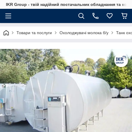
IKR Group - твій надійний постачальник обладнання та ком
Товари та послуги
Охолоджувачі молока б/у
Танк ох