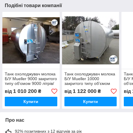
Подібні товари компанії
Танк охолоджувач молока
Танк охолоджувач молока
Танк
Б/У Mueller 9000 закритого
Б/У Mueller 10000
Б/У 
типу об'ємом 9000 літрів/
закритого типу об'ємом
об'є
Охолоджувач молока
10000 літрів. Модель P.
Мод
1 010 200
1 122 000
від
₴
від
₴
від
Купити
Купити
Про нас
92% позитивних з 12 відгуків за рік