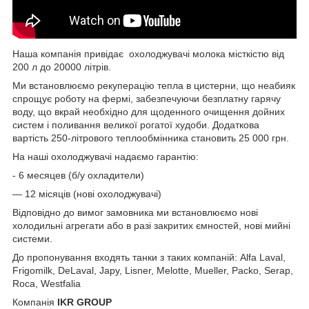
Наша компанія привідає охолоджувачі молока місткістю від
200 л до 20000 літрів.
Ми встановлюємо рекуперацію тепла в цистерни, що неабияк
спрощує роботу на фермі, забезпечуючи безплатну гарячу
воду, що вкрай необхідно для щоденного очищення дойних
систем і поливання великої рогатої худоби. Додаткова
вартість 250-літрового теплообмінника становить 25 000 грн.
На наші охолоджувачі надаємо гарантію:
- 6 месяцев (б/у охладители)
— 12 місяців (нові охолоджувачі)
Відповідно до вимог замовника ми встановлюємо нові
холодильні агрегати або в разі закритих ємностей, нові мийні
системи.
До пропонування входять танки з таких компаній: Alfa Laval,
Frigomilk, DeLaval, Japy, Lisner, Melotte, Mueller, Packo, Serap,
Roca, Westfalia
Компанія
IKR GROUP