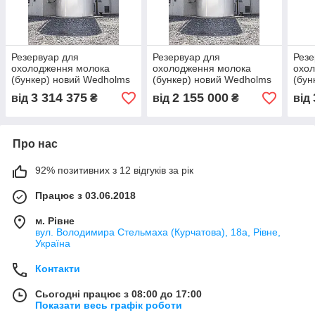
Резервуар для
Резервуар для
Резе
охолодження молока
охолодження молока
охо
(бункер) новий Wedholms
(бункер) новий Wedholms
(бун
об'ємом 40000 літрів
об'ємом 10000 літрів
об'є
3 314 375
2 155 000
від
₴
від
₴
від
Про нас
92% позитивних з 12 відгуків за рік
Працює з 03.06.2018
м. Рівне
вул. Володимира Стельмаха (Курчатова), 18а, Рівне,
Україна
Контакти
Сьогодні працює з 08:00 до 17:00
Показати весь графік роботи