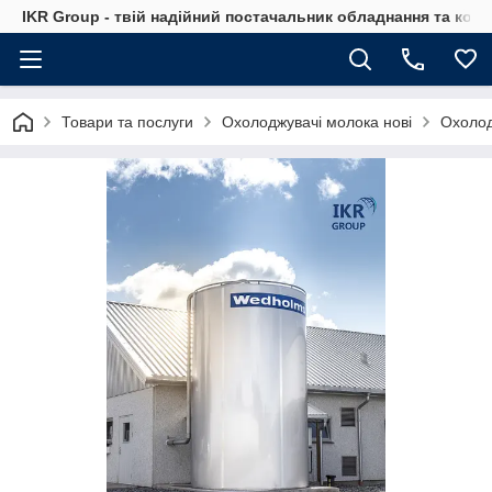
IKR Group - твій надійний постачальник обладнання та ком
Товари та послуги
Охолоджувачі молока нові
Охолод