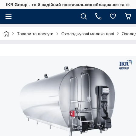
IKR Group - твій надійний постачальник обладнання та ком
Товари та послуги
Охолоджувачі молока нові
Охолод