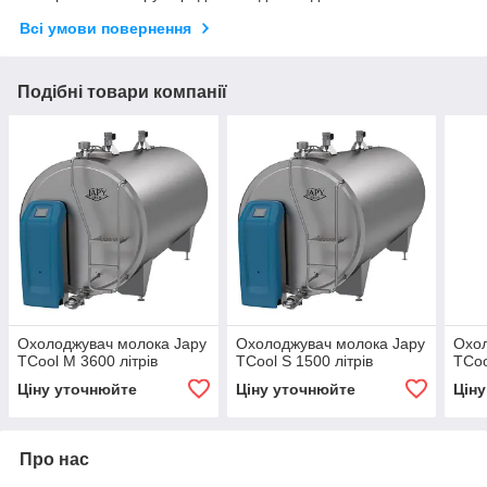
Всі умови повернення
Подібні товари компанії
Охолоджувач молока Japy
Охолоджувач молока Japy
Охол
TCool M 3600 літрів
TCool S 1500 літрів
TCoo
Ціну уточнюйте
Ціну уточнюйте
Цін
Про нас