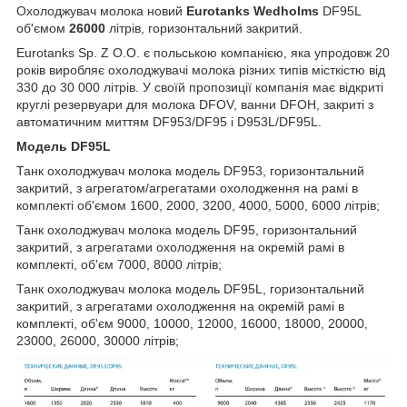
Охолоджувач молока новий
Eurotanks Wedholms
DF95L
об'ємом
26000
літрів, горизонтальний закритий.
Eurotanks Sp.
Z O.O.
є польською компанією, яка упродовж 20
років виробляє охолоджувачі молока різних типів місткістю від
330 до 30 000 літрів.
У своїй пропозиції компанія має відкриті
круглі резервуари для молока DFOV, ванни DFOH, закриті з
автоматичним миттям DF953/DF95 і D953L/DF95L.
Модель
DF95L
Танк охолоджувач молока модель DF953, горизонтальний
закритий, з агрегатом/агрегатами охолодження на рамі в
комплекті об'ємом 1600, 2000, 3200, 4000, 5000, 6000 літрів;
Танк охолоджувач молока модель DF95, горизонтальний
закритий, з агрегатами охолодження на окремій рамі в
комплекті, об'єм 7000, 8000 літрів;
Танк охолоджувач молока модель DF95L, горизонтальний
закритий, з агрегатами охолодження на окремій рамі в
комплекті, об'єм 9000, 10000, 12000, 16000, 18000, 20000,
23000, 26000, 30000 літрів;