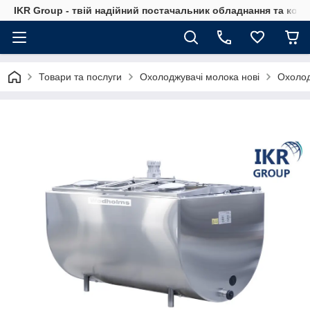
IKR Group - твій надійний постачальник обладнання та ком
Товари та послуги
Охолоджувачі молока нові
Охолод