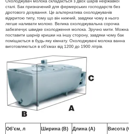
Охолоджувач молока
складається
з двох шарів неіржавкої
сталі.
Бак призначений для фермерських господарств без
дротового дозування.
Це альтернатива
охолоджувачів
відкритою
типу
, тому що він нижчий, завдяки чому в нього
легше наливати молоко.
Велика охолоджувальна сорочка
забезпечує швидке охолодження молока.
Зручно мити
.
Можна
поставити шарнір кришки на іншу сторону, завдяки чому бак
поміщається в будь-яку кімнату.
Охолоджувачі
молока
ванна
виготовляються
в об'ємах
від 1200 до 1900 літрів.
Об'єм
,
л
Ширина
(
B
)
Длина (
A
)
Висота (
C
)