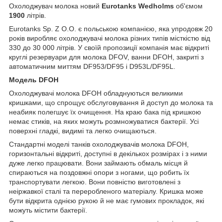
Охолоджувач молока новий
Eurotanks Wedholms
об'ємом
1900
літрів.
Eurotanks Sp.
Z O.O.
є польською компанією, яка упродовж 20
років виробляє охолоджувачі молока різних типів місткістю від
330 до 30 000 літрів.
У своїй пропозиції компанія має відкриті
круглі резервуари для молока DFOV, ванни DFOH, закриті з
автоматичним миттям DF953/DF95 і D953L/DF95L.
Модель
DFOH
Охолоджувачі молока DFOH обладнуються великими
кришками, що спрощує обслуговування й доступ до молока та
неабияк полегшує їх очищення. На краю бака під кришкою
немає стиків, на яких можуть розмножуватися бактерії. Усі
поверхні гладкі, видимі та легко очищаються.
Стандартні моделі танків охолоджувачів молока DFOH,
горизонтальні відкриті, доступні в декількох розмірах і з ними
дуже легко працювати. Вони займають обмаль місця й
спираються на поздовжні опори з ногами, що робить їх
транспортувати легкою. Вони повністю виготовлені з
неіржавкої сталі та переробленого матеріалу. Кришка може
бути відкрита однією рукою й не має гумових прокладок, які
можуть містити бактерії.