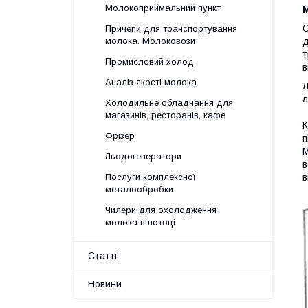
Молокоприймальний пункт
С
Причепи для транспортування
д
молока. Молоковози
т
Промисловий холод
в
Аналіз якості молока
Л
л
Холодильне обладнання для
магазинів, ресторанів, кафе
К
Фрізер
п
М
Льодогенератори
в
в
Послуги комплексної
металообробки
Чилери для охолодження
молока в потоці
Статті
Новини