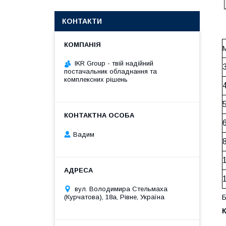
КОНТАКТИ
М
IKR Group - твій надійний
постачальник обладнання та
комплексних рішень
Вадим
вул. Володимира Стельмаха
(Курчатова), 18а, Рівне, Україна
Б
К