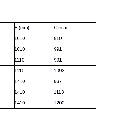
B (mm)
C (mm)
1010
819
1010
991
1110
991
1110
1093
1410
937
1410
1113
1410
1200