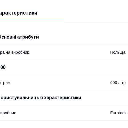
арактеристики
Основні атрибути
раїна виробник
Польща
500
ітраж
600 літр
Користувальницькі характеристики
иробник
Eurotank