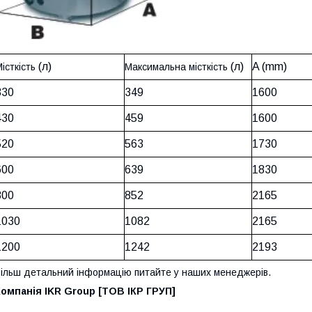
(л)
(л)
A (mm)
істкість
Максимальна місткість
330
349
1600
430
459
1600
520
563
1730
600
639
1830
800
852
2165
1030
1082
2165
1200
1242
2193
ільш
детальний
інформацію
питайте
у наших менеджерів.
омпанія IKR Group [ТОВ ІКР ГРУП]