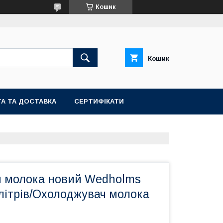
Кошик
Кошик
А ТА ДОСТАВКА
СЕРТИФІКАТИ
 молока новий Wedholms
літрів/Охолоджувач молока