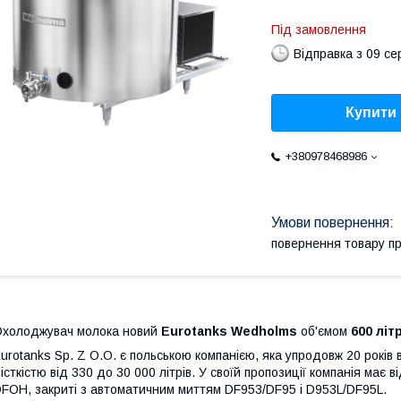
Під замовлення
Відправка з 09 се
Купити
+380978468986
повернення товару п
холоджувач молока новий
Eurotanks Wedholms
об'ємом
600 літ
urotanks Sp.
Z O.O.
є польською компанією, яка упродовж 20 років 
істкістю від 330 до 30 000 літрів.
У своїй пропозиції компанія має 
FOH, закриті з автоматичним миттям DF953/DF95 і D953L/DF95L.