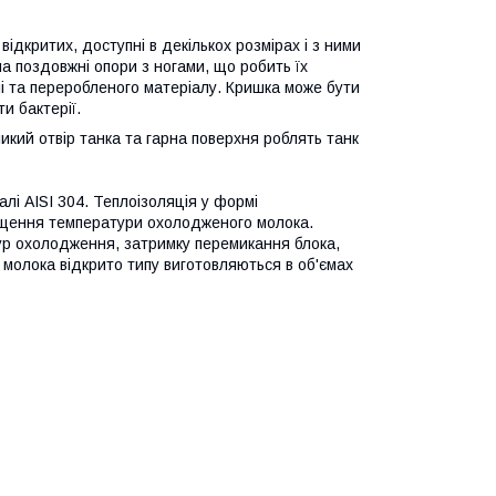
дкритих, доступні в декількох розмірах і з ними
а поздовжні опори з ногами, що робить їх
лі та переробленого матеріалу. Кришка може бути
и бактерії.
икий отвір танка та гарна поверхня роблять танк
лі AISI 304. Теплоізоляція у формі
вищення температури охолодженого молока.
ур охолодження, затримку перемикання блока,
молока
відкрито
типу
виготовляються
в об'ємах