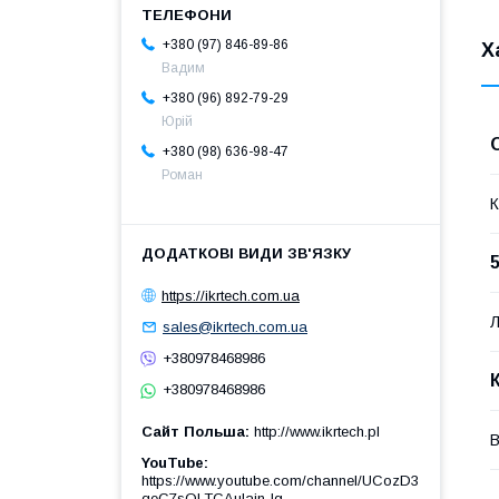
+380 (97) 846-89-86
Х
Вадим
+380 (96) 892-79-29
Юрій
+380 (98) 636-98-47
Роман
К
https://ikrtech.com.ua
Л
sales@ikrtech.com.ua
+380978468986
+380978468986
Сайт Польша
http://www.ikrtech.pl
В
YouTube
https://www.youtube.com/channel/UCozD3
qeC7sQLTCAulain-Ig