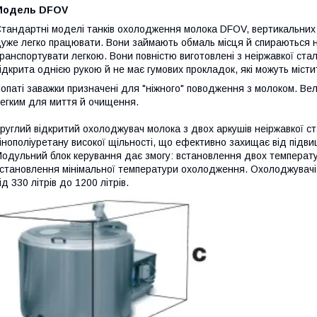
Модель
DFOV
тандартні моделі танків охолодження молока DFOV, вертикальних ві
уже легко працювати. Вони займають обмаль місця й спираються н
ранспортувати легкою. Вони повністю виготовлені з неіржавкої ста
ідкрита однією рукою й не має гумових прокладок, які можуть містит
опаті заважки призначені для "ніжного" поводження з молоком. Вел
егким для миття й очищення.
руглий відкритий охолоджувач молока з двох аркушів неіржавкої ста
інополіуретану високої щільності, що ефективно захищає від під
одульний блок керування дає змогу: встановлення двох температ
становлення мінімальної температури охолодження.
Охолоджувачі
ід 330 літрів до 1200 літрів.