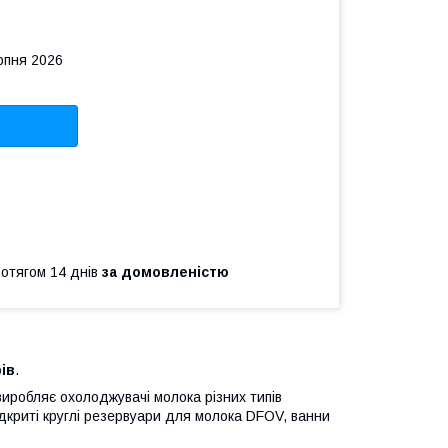
рпня 2026
ротягом 14 днів
за домовленістю
рів
.
виробляє охолоджувачі молока різних типів
відкриті круглі резервуари для молока DFOV, ванни