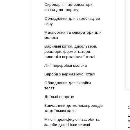
Сироварні, пастеризатори,
ванни для творогу
Обладнання для виробництва
сиру
Маслобійки та сепаратори для
молока
Варильні котли, дисольвери,
реактори, ферментатори,
ємності з нержавіючої сталі
Лінії переробки молока
Вироби з нержавіючої сталі
Обладнання для випойки
телят
Доїльні апарати
Запчастини до молокопроводів
О
та доїльних залів
E
Миючі, дезінфікуючі засоби та
м
засоби для гігієни вимені
D