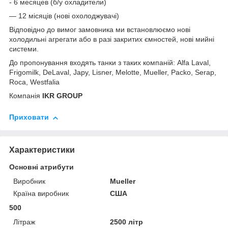
- 6 месяцев (б/у охладители)
— 12 місяців (нові охолоджувачі)
Відповідно до вимог замовника ми встановлюємо нові
холодильні агрегати або в разі закритих ємностей, нові мийні
системи.
До пропонування входять танки з таких компаній: Alfa Laval,
Frigomilk, DeLaval, Japy, Lisner, Melotte, Mueller, Packo, Serap,
Roca, Westfalia
Компанія
IKR GROUP
Приховати
Характеристики
Основні атрибути
Виробник
Mueller
Країна виробник
США
500
Літраж
2500 літр