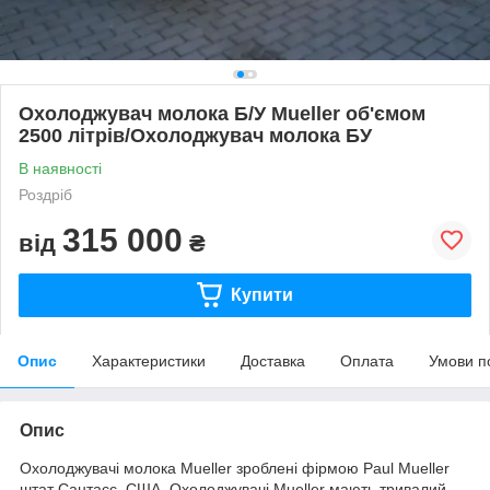
Охолоджувач молока Б/У Mueller об'ємом
2500 літрів/Охолоджувач молока БУ
В наявності
Роздріб
315 000
від
₴
Купити
Опис
Характеристики
Доставка
Оплата
Умови п
Опис
Охолоджувачі молока Mueller зроблені фірмою Paul Mueller
штат Сантасс, США. Охолоджувачі Mueller мають тривалий