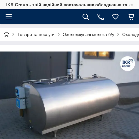
IKR Group - твій надійний постачальник обладнання та ком
Товари та послуги
Охолоджувачі молока б/у
Охолодж