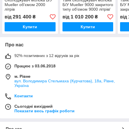
Охолоджувач молока Б/У
Танк охолоджувач молока
Танк
Mueller об'ємом 2000
Б/У Mueller 9000 закритого
Б/У 
літрів
типу об'ємом 9000 літрів/
закр
Охолоджувач молока
1000
291 400
1 010 200
від
₴
від
₴
від
Купити
Купити
Про нас
92% позитивних з 12 відгуків за рік
Працює з 03.06.2018
м. Рівне
вул. Володимира Стельмаха (Курчатова), 18а, Рівне,
Україна
Контакти
Сьогодні вихідний
Показати весь графік роботи
Про нас