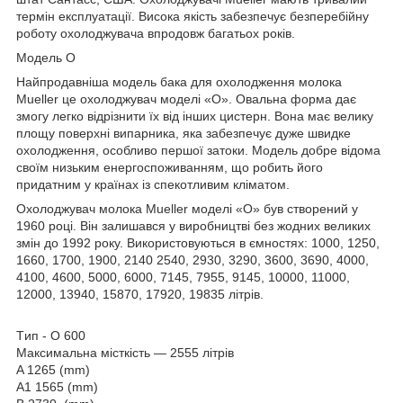
термін експлуатації. Висока якість забезпечує безперебійну
роботу охолоджувача впродовж багатьох років.
Модель O
Найпродавніша модель бака для охолодження молока
Mueller це охолоджувач моделі «О». Овальна форма дає
змогу легко відрізнити їх від інших цистерн. Вона має велику
площу поверхні випарника, яка забезпечує дуже швидке
охолодження, особливо першої затоки. Модель добре відома
своїм низьким енергоспоживанням, що робить його
придатним у країнах із спекотливим кліматом.
Охолоджувач молока Mueller моделі «О» був створений у
1960 році. Він залишався у виробництві без жодних великих
змін до 1992 року. Використовуються в ємностях: 1000, 1250,
1660, 1700, 1900, 2140 2540, 2930, 3290, 3600, 3690, 4000,
4100, 4600, 5000, 6000, 7145, 7955, 9145, 10000, 11000,
12000, 13940, 15870, 17920, 19835 літрів.
Tип - O 600
Максимальна місткість — 2555 літрів
A 1265 (mm)
A1 1565 (mm)