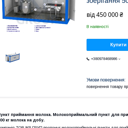
зберігання 5
від
450 000 ₴
В наявності
Купити
+380978468986
повернення товару п
Пункт приймання молока. Молокоприймальний пункт для прий
00 кг молока на добу.
омпанія ТОВ ІКР ГРУП пропонує молокоприймальні пункти для прийм