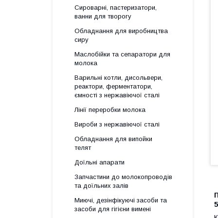
Сироварні, пастеризатори,
ванни для творогу
Обладнання для виробництва
сиру
Маслобійки та сепаратори для
молока
Варильні котли, дисольвери,
реактори, ферментатори,
ємності з нержавіючої сталі
Лінії переробки молока
Вироби з нержавіючої сталі
Обладнання для випойки
телят
Доїльні апарати
Запчастини до молокопроводів
та доїльних залів
Миючі, дезінфікуючі засоби та
5
засоби для гігієни вимені
К