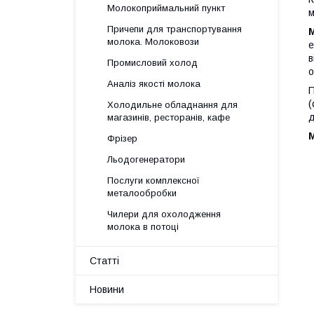
Молокоприймальний пункт
м
Причепи для транспортування
молока. Молоковози
е
в
Промисловий холод
о
Аналіз якості молока
П
(
Холодильне обладнання для
д
магазинів, ресторанів, кафе
Фрізер
Льодогенератори
Послуги комплексної
металообробки
Чилери для охолодження
молока в потоці
Статті
Новини