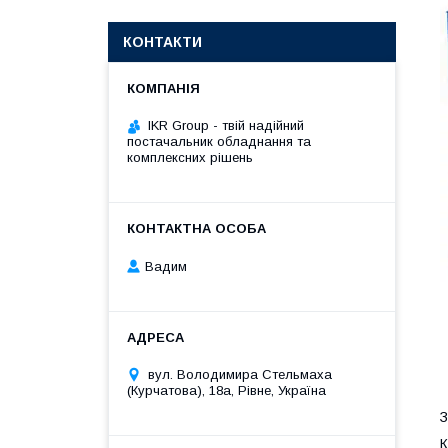
КОНТАКТИ
IKR Group - твій надійний
постачальник обладнання та
комплексних рішень
Вадим
вул. Володимира Стельмаха
(Курчатова), 18а, Рівне, Україна
З
К