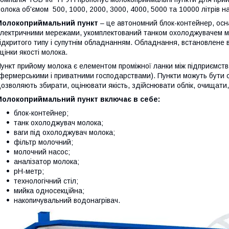
олока об'ємом 500, 1000, 2000, 3000, 4000, 5000 та 10000 літрів н
Молокоприймальний пункт
– це автономний блок-контейнер, ос
лектричними мережами, укомплектований танком охолоджувачем мол
ідкритого типу і супутнім обладнанням. Обладнання, встановлене 
цінки якості молока.
ункт прийому молока є елементом проміжної ланки між підприємст
фермерськими і приватними господарствами). Пункти можуть бути ста
озволяють збирати, оцінювати якість, здійснювати облік, очищати,
Молокоприймальний пункт включає в себе:
блок-контейнер;
танк охолоджувач молока;
ваги під охолоджувач молока;
фільтр молочний;
молочний насос;
аналізатор молока;
рН-метр;
технологічний стіл;
мийка односекційна;
накопичувальний водонагрівач.