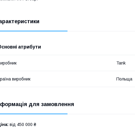
арактеристики
Основні атрибути
иробник
Tank
раїна виробник
Польща
нформація для замовлення
іна:
від 450 000 ₴