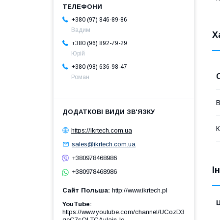
+380 (97) 846-89-86
Вадим
Х
+380 (96) 892-79-29
Юрій
+380 (98) 636-98-47
Роман
В
К
https://ikrtech.com.ua
sales@ikrtech.com.ua
+380978468986
І
+380978468986
Сайт Польша
http://www.ikrtech.pl
Ц
YouTube
https://www.youtube.com/channel/UCozD3
qeC7sQLTCAulain-Ig