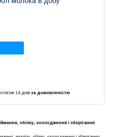
00л молока в добу
ротягом 14 днів
за домовленістю
мання, обліку, охолодження і зберігання
ання, аналізу, обліку, охолодження і зберігання