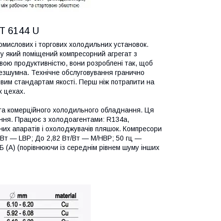
T 6144 U
омислових і торгових холодильних установок.
 у який поміщений компресорний агрегат з
вою продуктивністю, вони розроблені так, щоб
езшумна. Технічне обслуговування гранично
вим стандартам якості. Перш ніж потрапити на
х цехах.
та комерційного холодильного обладнання. Ця
ання. Працює з холодоагентами: R134a,
них апаратів і охолоджувачів пляшок. Компресори
/Вт — LBP; До 2,82 Вт/Вт — M/HBP; 50 гц —
Б (A) (порівнюючи із середнім рівнем шуму інших