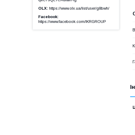
OLX
https://www.olx.ua/list/user/g8bwh/
Facebook
https://www.facebook.com/IKRGROUP
В
К
Г
І
Ц