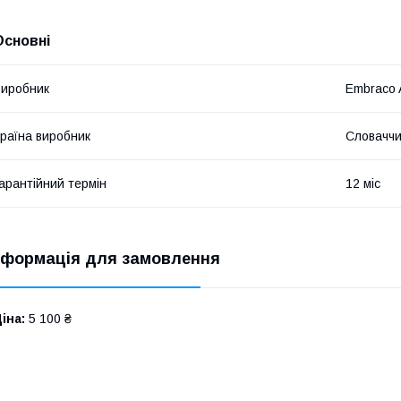
Основні
иробник
Embraco 
раїна виробник
Словачч
арантійний термін
12 міс
нформація для замовлення
іна:
5 100 ₴