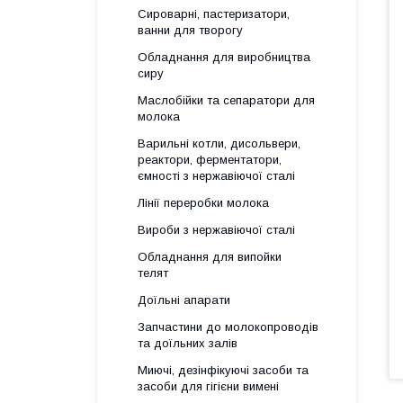
Сироварні, пастеризатори,
ванни для творогу
Обладнання для виробництва
сиру
Маслобійки та сепаратори для
молока
Варильні котли, дисольвери,
реактори, ферментатори,
ємності з нержавіючої сталі
Лінії переробки молока
Вироби з нержавіючої сталі
Обладнання для випойки
телят
Доїльні апарати
Запчастини до молокопроводів
та доїльних залів
Миючі, дезінфікуючі засоби та
засоби для гігієни вимені