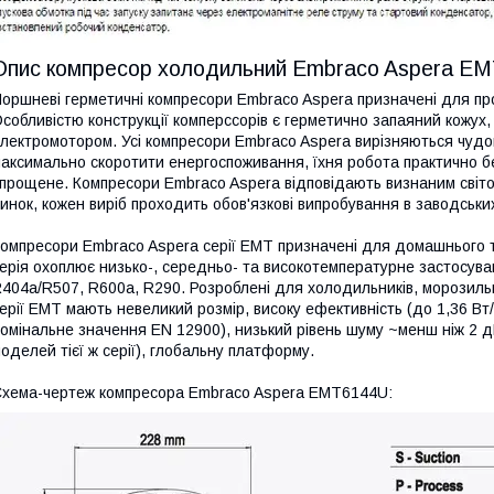
Опис компресор холодильний Embraco Aspera EM
оршневі герметичні компресори Embraco Aspera призначені для пр
собливістю конструкції комперссорів є герметично запаяний кожух,
лектромотором. Усі компресори Embraco Aspera вирізняються чудо
аксимально скоротити енергоспоживання, їхня робота практично б
прощене. Компресори Embraco Aspera відповідають визнаним світо
инок, кожен виріб проходить обов'язкові випробування в заводськи
омпресори Embraco Aspera серії EMT призначені для домашнього 
ерія охоплює низько-, середньо- та високотемпературне застосув
404a/R507, R600a, R290. Розроблені для холодильників, морозиль
ерії EMT мають невеликий розмір, високу ефективність (до 1,36 Вт
омінальне значення EN 12900), низький рівень шуму ~менш ніж 2 д
оделей тієї ж серії), глобальну платформу.
хема-чертеж компресора Embraco Aspera EMT6144U: