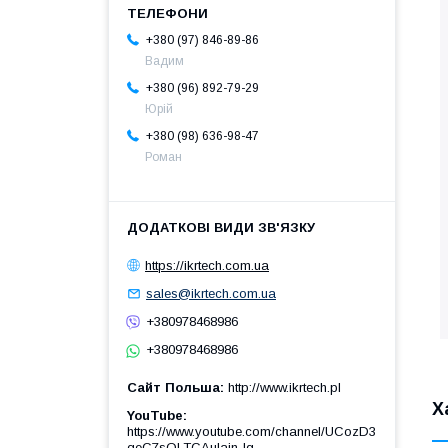
+380 (97) 846-89-86
Вадим
+380 (96) 892-79-29
Юрій
+380 (98) 636-98-47
Роман
https://ikrtech.com.ua
sales@ikrtech.com.ua
+380978468986
+380978468986
Сайт Польша
http://www.ikrtech.pl
Х
YouTube
https://www.youtube.com/channel/UCozD3
qeC7sQLTCAulain-Ig