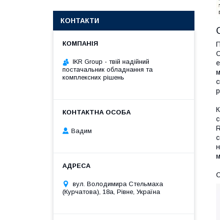
КОНТАКТИ
П
О
IKR Group - твій надійний
е
постачальник обладнання та
м
комплексних рішень
с
р
К
с
R
Вадим
с
н
м
С
вул. Володимира Стельмаха
(Курчатова), 18а, Рівне, Україна