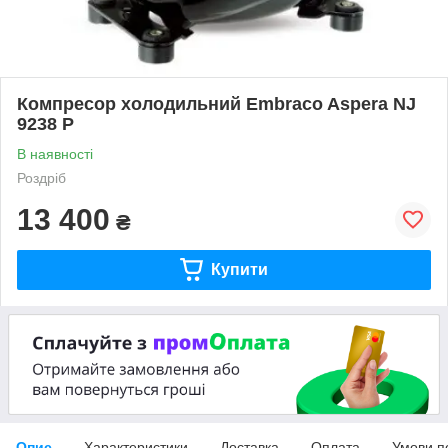
Компресор холодильний Embraco Aspera NJ
9238 P
В наявності
Роздріб
13 400
₴
Купити
Опис
Характеристики
Доставка
Оплата
Умови п