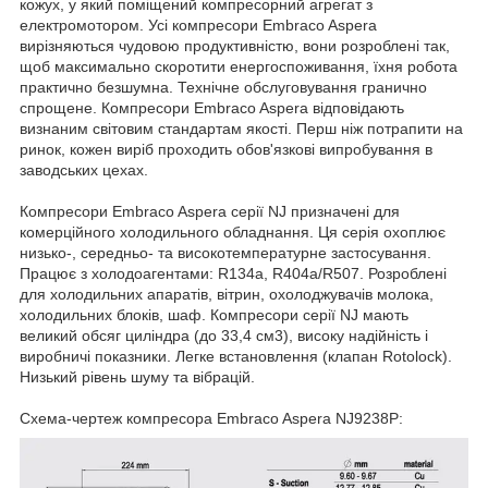
кожух, у який поміщений компресорний агрегат з
електромотором. Усі компресори Embraco Aspera
вирізняються чудовою продуктивністю, вони розроблені так,
щоб максимально скоротити енергоспоживання, їхня робота
практично безшумна. Технічне обслуговування гранично
спрощене. Компресори Embraco Aspera відповідають
визнаним світовим стандартам якості. Перш ніж потрапити на
ринок, кожен виріб проходить обов'язкові випробування в
заводських цехах.
Компресори Embraco Aspera серії NJ призначені для
комерційного холодильного обладнання. Ця серія охоплює
низько-, середньо- та високотемпературне застосування.
Працює з холодоагентами: R134a, R404a/R507. Розроблені
для холодильних апаратів, вітрин, охолоджувачів молока,
холодильних блоків, шаф. Компресори серії NJ мають
великий обсяг циліндра (до 33,4 см3), високу надійність і
виробничі показники. Легке встановлення (клапан Rotolock).
Низький рівень шуму та вібрацій.
Схема-чертеж компресора Embraco Aspera NJ9238P: