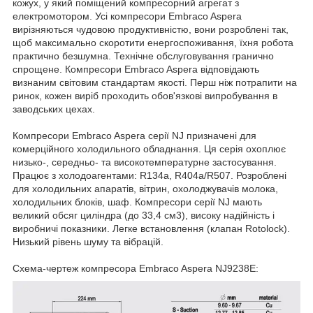
кожух, у який поміщений компресорний агрегат з
електромотором. Усі компресори Embraco Aspera
вирізняються чудовою продуктивністю, вони розроблені так,
щоб максимально скоротити енергоспоживання, їхня робота
практично безшумна. Технічне обслуговування гранично
спрощене. Компресори Embraco Aspera відповідають
визнаним світовим стандартам якості. Перш ніж потрапити на
ринок, кожен виріб проходить обов'язкові випробування в
заводських цехах.
Компресори Embraco Aspera серії NJ призначені для
комерційного холодильного обладнання. Ця серія охоплює
низько-, середньо- та високотемпературне застосування.
Працює з холодоагентами: R134a, R404a/R507. Розроблені
для холодильних апаратів, вітрин, охолоджувачів молока,
холодильних блоків, шаф. Компресори серії NJ мають
великий обсяг циліндра (до 33,4 см3), високу надійність і
виробничі показники. Легке встановлення (клапан Rotolock).
Низький рівень шуму та вібрацій.
Схема-чертеж компресора Embraco Aspera NJ9238E: