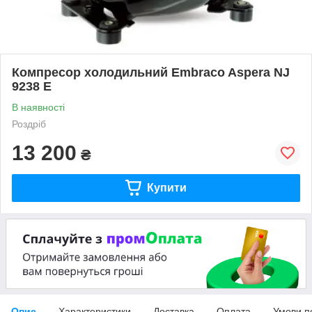
Компресор холодильний Embraco Aspera NJ
9238 E
В наявності
Роздріб
13 200
₴
Купити
Опис
Характеристики
Доставка
Оплата
Умови п