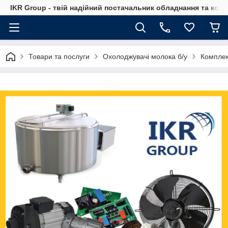
IKR Group - твій надійний постачальник обладнання та ком
Товари та послуги
Охолоджувачі молока б/у
Комплек