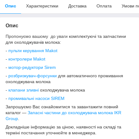
Опис
Характеристики
Доставка
Оплата
Умови п
Опис
Пропонуємо вашому до уваги
комплектуючі та запчастини
для охолоджувачів молока:
-
пульти керування
Makot
-
контролери
Makot
-
мотор-редуктори Sirem
-
розбризкувач-форсунки
для автоматичного промивання
охолоджувача молока
-
клапани зливні
охолоджувача молока
-
промивальні насоси SIREM
Запрошуємо Вас ознайомитися та завантажити повний
каталог —
Запасні частини до охолоджувача молока IKR
Group
.
Докладніше інформацію за ціною, наявності на складі та
терміні постачання уточнюйте в менеджера.