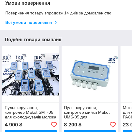
Умови повернення
Повернення товару впродовж 14 днів за домовленістю
Всі умови повернення
Подібні товари компанії
Пульт керування,
Пульт керування,
Мот
контролер Makot SMT-05
контролер мийки Makot
для 
для охолоджувачів молока
UMS-05 для
PAC
охолоджувачів молока
039
4 900
8 200
23 
₴
₴