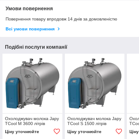
Умови повернення
Повернення товару впродовж 14 днів за домовленістю
Всі умови повернення
Подібні послуги компанії
Охолоджувач молока Japy
Охолоджувач молока Japy
Охол
TCool M 3600 літрів
TCool S 1500 літрів
TCoo
Ціну уточнюйте
Ціну уточнюйте
Цін