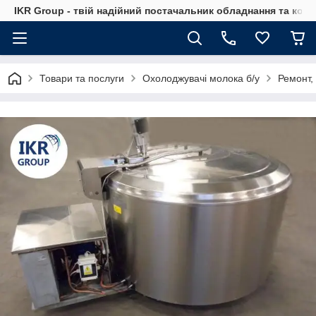
IKR Group - твій надійний постачальник обладнання та ком
Товари та послуги
Охолоджувачі молока б/у
Ремонт,