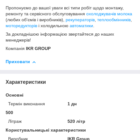
Пропонуємо до вашої уваги всі типи робіт щодо монтажу,
ремонту та сервісного обслуговування
охолоджувачів молока
(любих об'ємів і виробників),
рекуператорів
,
теплообмінників
,
моторедукторів
і холодильною
автоматики
.
За докладнішою інформацією
звертайтеся
до наших
менеджерів
!
Компанія
IKR GROUP
Приховати
Характеристики
Основні
Термін виконання
1 дн
500
Літраж
520 літр
Користувальницькі характеристики
Виробник
IKR Group