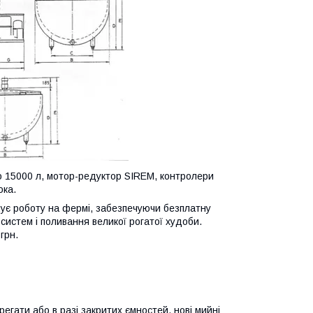
о 15000 л, мотор-редуктор SIREM, контролери
ока.
ує роботу на фермі, забезпечуючи безплатну
истем і поливання великої рогатої худоби.
грн.
егати або в разі закритих ємностей, нові мийні