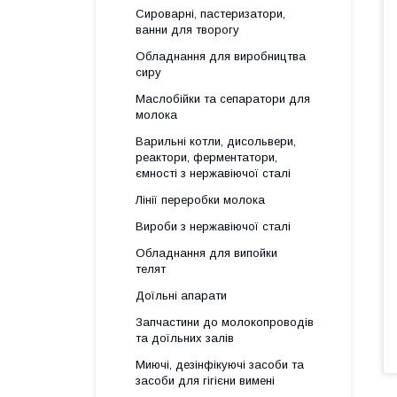
Сироварні, пастеризатори,
ванни для творогу
Обладнання для виробництва
сиру
Маслобійки та сепаратори для
молока
Варильні котли, дисольвери,
реактори, ферментатори,
ємності з нержавіючої сталі
Лінії переробки молока
Вироби з нержавіючої сталі
Обладнання для випойки
телят
Доїльні апарати
Запчастини до молокопроводів
та доїльних залів
Миючі, дезінфікуючі засоби та
засоби для гігієни вимені