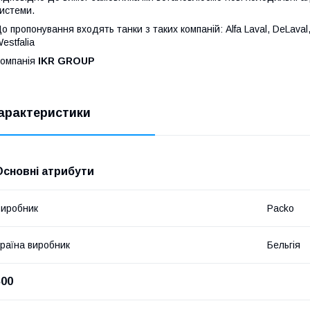
истеми.
о пропонування входять танки з таких компаній: Alfa Laval, DeLaval, J
estfalia
омпанія
IKR GROUP
арактеристики
Основні атрибути
иробник
Packo
раїна виробник
Бельгія
500