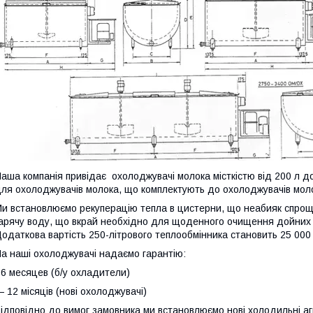
аша компанія привідає охолоджувачі молока місткістю від 200 л д
ля охолоджувачів молока, що комплектують до охолоджувачів мол
и встановлюємо рекуперацію тепла в цистерни, що неабияк спрощ
арячу воду, що вкрай необхідно для щоденного очищення дойних с
одаткова вартість 250-літрового теплообмінника становить 25 000 
а наші охолоджувачі надаємо гарантію:
 6 месяцев (б/у охладители)
 12 місяців (нові охолоджувачі)
ідповідно до вимог замовника ми встановлюємо нові холодильні агр