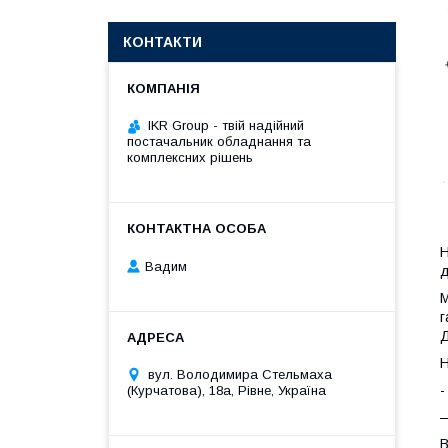
КОНТАКТИ
IKR Group - твій надійний
постачальник обладнання та
комплексних рішень
Н
Вадим
д
М
г
Д
Н
вул. Володимира Стельмаха
-
(Курчатова), 18а, Рівне, Україна
—
В