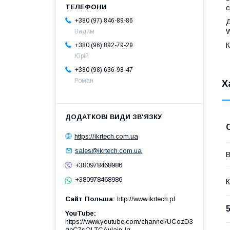
с
+380 (97) 846-89-86
Д
W
Вадим
К
+380 (96) 892-79-29
Юрій
+380 (98) 636-98-47
Роман
Х
https://ikrtech.com.ua
sales@ikrtech.com.ua
В
+380978468986
+380978468986
К
Сайт Польша
http://www.ikrtech.pl
YouTube
https://www.youtube.com/channel/UCozD3
qeC7sQLTCAulain-Ig