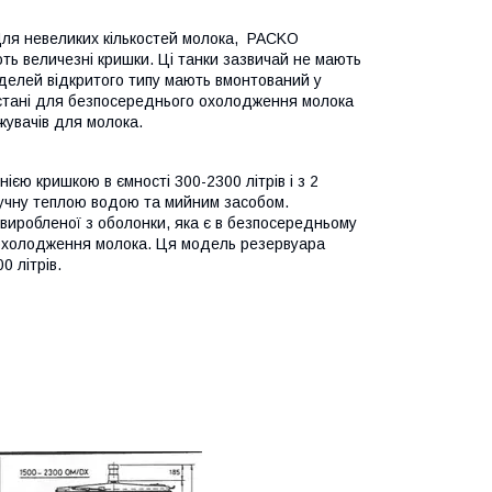
 Для невеликих кількостей молока, PACKO
ють величезні кришки. Ці танки зазвичай не мають
оделей відкритого типу мають вмонтований у
стані для безпосереднього охолодження молока
увачів для молока.
єю кришкою в ємності 300-2300 літрів і з 2
ручну теплою водою та мийним засобом.
иробленої з оболонки, яка є в безпосередньому
 охолодження молока. Ця модель резервуара
0 літрів.