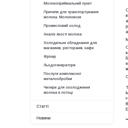
Молокоприймальний пункт
О
Причепи для транспортування
в
молока. Молоковози
а
Промисловий холод
р
а
Аналіз якості молока
Холодильне обладнання для
О
магазинів, ресторанів, кафе
к
Фрізер
Б
к
Льодогенератори
м
Послуги комплексної
О
металообробки
Чилери для охолодження
молока в потоці
М
Статті
Новини