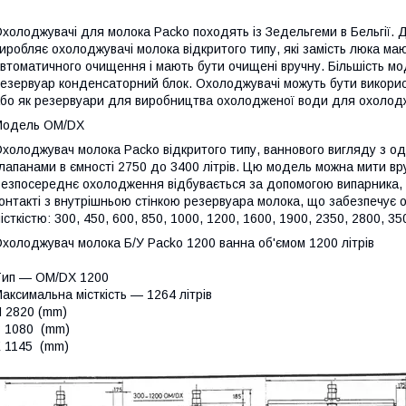
холоджувачі для молока Packo походять із Зедельгеми в Бельгії.
иробляє охолоджувачі молока відкритого типу, які замість люка ма
втоматичного очищення і мають бути очищені вручну. Більшість м
езервуар конденсаторний блок. Охолоджувачі можуть бути викори
бо як резервуари для виробництва охолодженої води для охолодж
Модель OM/DX
холоджувач молока Packo відкритого типу, ваннового вигляду з одні
лапанами в ємності 2750 до 3400 літрів. Цю модель можна мити в
езпосереднє охолодження відбувається за допомогою випарника, в
онтакті з внутрішньою стінкою резервуара молока, що забезпечує
істкістю: 300, 450, 600, 850, 1000, 1200, 1600, 1900, 2350, 2800, 350
холоджувач молока Б/У Packo 1200 ванна об'ємом 1200 літрів
Tип — OM/DX 1200
аксимальна місткість — 1264 літрів
H 2820 (mm)
B 1080 (mm)
E 1145 (mm)