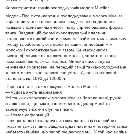
Характеристики танків-охолоджувачів моделі Mueller
Модель Про є стандартним охолоджувачем молока Mueller і
характеризується поєднанням швидкого охолодження з
низьким споживанням енергії, чому сприяє овальна форма
танка. Завдяки цій формі охолоджувальні пластини,
встановлені в нижній частині ємності, займають максимальну
площу та забезпечують ефективніший теплообмін між
молоком і охолоджувальним газом. Це уможливлює
високоефективне охолодження молока, залитого в танк,
незалежно від кількості молока. Мийний насос і пульт
керування змонтовані на передній стінці танка-охолоджувача
та виготовлені з неіржавкої спецсталі. Діапазон місткості
становить від 1090 до 12000 л.
Переваги танків-охолоджувачів молока Mueller
— Чудова якість зварювання
Усі танки-охолоджувачі молока Mueller безфланцові, ручне
зварювання, що виключає можливість деформації та
забезпечує високий ступінь гігієни.
— Немає деформацій
Ізоляція танків-охолоджувачів складається із ізоляційних
пластин замість піни. Завдяки цим пластинам поверхня танка
набагато міцніша, що запобігає деформації. У той час як піна