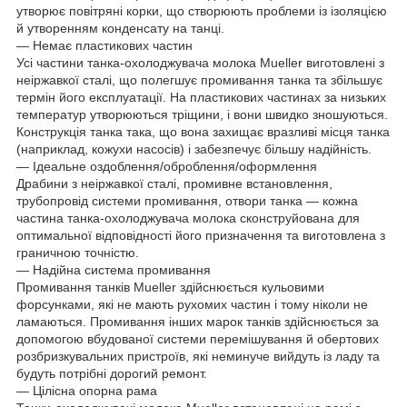
утворює повітряні корки, що створюють проблеми із ізоляцією
й утворенням конденсату на танці.
— Немає пластикових частин
Усі частини танка-охолоджувача молока Mueller виготовлені з
неіржавкої сталі, що полегшує промивання танка та збільшує
термін його експлуатації. На пластикових частинах за низьких
температур утворюються тріщини, і вони швидко зношуються.
Конструкція танка така, що вона захищає вразливі місця танка
(наприклад, кожухи насосів) і забезпечує більшу надійність.
— Ідеальне оздоблення/оброблення/оформлення
Драбини з неіржавкої сталі, промивне встановлення,
трубопровід системи промивання, отвори танка — кожна
частина танка-охолоджувача молока сконструйована для
оптимальної відповідності його призначення та виготовлена з
граничною точністю.
— Надійна система промивання
Промивання танків Mueller здійснюється кульовими
форсунками, які не мають рухомих частин і тому ніколи не
ламаються. Промивання інших марок танків здійснюється за
допомогою вбудованої системи перемішування й обертових
розбризкувальних пристроїв, які неминуче вийдуть із ладу та
будуть потрібні дорогий ремонт.
— Цілісна опорна рама