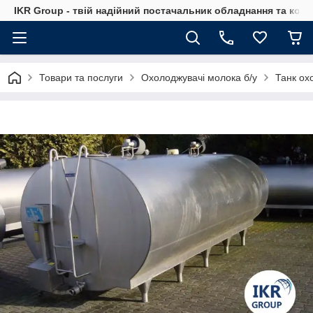
IKR Group - твій надійний постачальник обладнання та ком
Товари та послуги
Охолоджувачі молока б/у
Танк ох