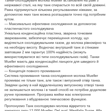
Танки-охолоджувачі молока Mueller встановлені на рамі з
неіржавкої сталі, на яку танк спирається по всій своїй довжині.
Рама підтримується кількома регульованими ніжками, за
допомогою яких танк можна розташувати точно під потрібним
кутом.
— Максимально ефективне охолодження за допомогою
пластинчастого охолоджувача
Унікальна конденсаційна пластина, зварена точковим
зварюванням, забезпечує переміщення холоду, що
виділяється охолоджувальним газом, до молока рівномірно та
на необхідну висоту. Водночас внутрішній танк зі стінками
завтовшки 2 мм гарантує 100% надійність (можуть
використовуватися всі типи охолоджувальних газів). Танки
Mueller мають два конденсаційні ланцюги для швидкого й
ефективного охолодження.
— Концепція повного промивання
Система промивання танка-охолодження молока Mueller
промиває не тільки танк, але також і випускний отвір танка.
Завдяки цьому в най віддаленішому випускному отворі танка
не залишається молока і в такий спосіб не потрібне додаткове
ручне промивання. Програма мийки має електронне
регулювання з вбудованою тимчасовою функцією.
Пропонуємо Танк охолоджувач молока відкритого та
закритого типу 12 000 Mueller, DeLaval, Westfalia Surge, Alfa