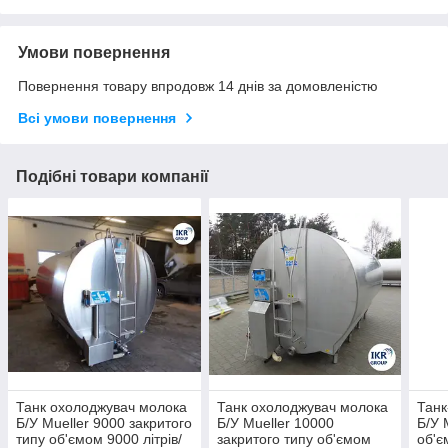
Умови повернення
Повернення товару впродовж 14 днів за домовленістю
Всі умови повернення
Подібні товари компанії
Танк охолоджувач молока
Танк охолоджувач молока
Танк
Б/У Mueller 9000 закритого
Б/У Mueller 10000
Б/У 
типу об'ємом 9000 літрів/
закритого типу об'ємом
об'є