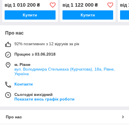
Охолоджувач молока
10000 літрів. Модель P.
Мод
1 010 200
1 122 000
від
₴
від
₴
від
Купити
Купити
Про нас
92% позитивних з 12 відгуків за рік
Працює з 03.06.2018
м. Рівне
вул. Володимира Стельмаха (Курчатова), 18а, Рівне,
Україна
Контакти
Сьогодні вихідний
Показати весь графік роботи
Про нас