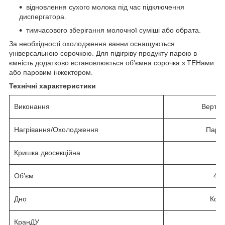
відновлення сухого молока під час підключення
диспергатора.
тимчасового зберігання молочної суміші або обрата.
За необхідності охолодження ванни оснащуються
універсальною сорочкою. Для підігріву продукту парою в
ємність додатково встановлюється об'ємна сорочка з ТЕНами
або паровим інжектором.
Технічні характеристики
Виконання
Вертик
Нагрівання/Охолодження
Пара
Кришка двосекційна
Є
Об’єм
400
Дно
Коні
КранДУ
5