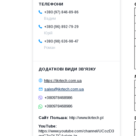
+380 (97) 846-89-86
Вадим
+380 (96) 892-79-29
Юрій
+380 (98) 636-98-47
Роман
https://ikrtech.com.ua
sales@ikrtech.com.ua
+380978468986
+380978468986
Сайт Польша
http://www.ikrtech.pl
YouTube
https://www.youtube.com/channel/UCozD3
qeC7sQLTCAulain-Ig