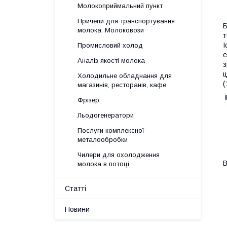
Молокоприймальний пункт
Причепи для транспортування
Б
молока. Молоковози
т
І
Промисловий холод
е
Аналіз якості молока
з
ц
Холодильне обладнання для
(
магазинів, ресторанів, кафе
Фрізер
Льодогенератори
Послуги комплексної
металообробки
Чилери для охолодження
В
молока в потоці
Статті
Новини