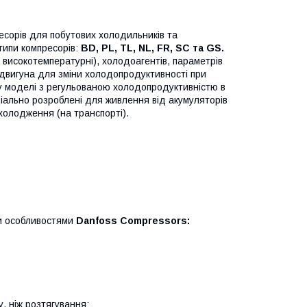
сорів для побутових холодильників та
типи компресорів:
BD, PL, TL, NL, FR, SC та GS.
а високотемпературні), холодоагентів, параметрів
двигуна для зміни холодопродуктивності при
ку моделі з регульованою холодопродуктивністю в
ально розроблені для живлення від акумуляторів
охолодження (на транспорті).
ми особливостями
Danfoss Compressors:
, ніж розтягування;