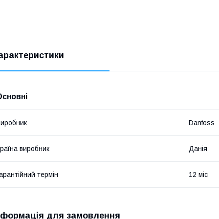
арактеристики
Основні
иробник
Danfoss
раїна виробник
Данія
арантійний термін
12 міс
нформація для замовлення