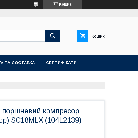
Кошик
Кошик
А ТА ДОСТАВКА
СЕРТИФІКАТИ
 поршневий компресор
op) SC18MLX (104L2139)