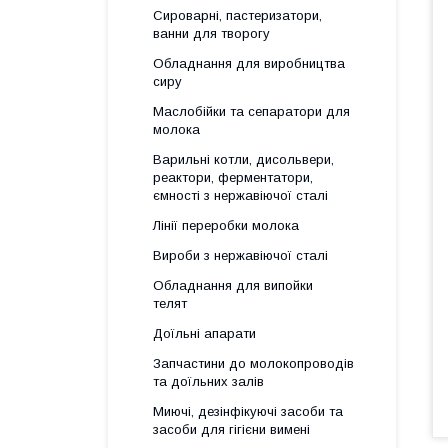
Сироварні, пастеризатори,
ванни для творогу
Обладнання для виробництва
сиру
Маслобійки та сепаратори для
молока
Варильні котли, дисольвери,
реактори, ферментатори,
ємності з нержавіючої сталі
Лінії переробки молока
Вироби з нержавіючої сталі
Обладнання для випойки
телят
Доїльні апарати
Запчастини до молокопроводів
та доїльних залів
Миючі, дезінфікуючі засоби та
засоби для гігієни вимені