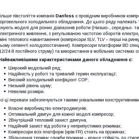
ільше півстоліття компанія
Danfoss
є провідним виробником компре
орговельного холодильного обладнання.
До цього ряду належать 
снують моделі для різних діапазонів роботи (Низько-, середньо- т
лектричного живлення, з регульованою частотою оборотів електро
міні теплового навантаження (компресори SLV, TLV – перші на рин
ьому сегменті
холодопостачання).
Компресори платформи BD спеці
12/24 В постійного струму) та використання в мобільних системах 
Найважливішими характеристиками даного обладнання є:
Широкий модельний ряд;
Надійність у роботі та тривалий термін експлуатації;
Високий холодильний коефіцієнт СОР;
Низький рівень шуму;
Невеликі розміри.
сі ці переваги забезпечуються такими унікальними конструктивни
Власне виробництво електродвигунів
;
Оптимальний двигун для кожної моделі компресор;
2Внутрішній тепловий захист двигуна;
Надійний захист від роботи у неприпустимих режимах;
Компресори всіх платформ (крім FR) стоять на пружинах;
Збільшення терміну служби пружини – краще стійкість до стиску