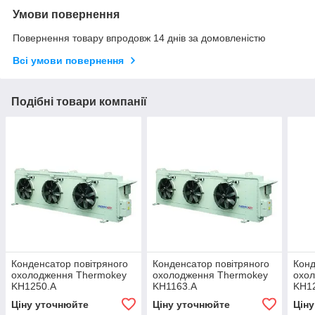
Умови повернення
Повернення товару впродовж 14 днів за домовленістю
Всі умови повернення
Подібні товари компанії
Конденсатор повітряного
Конденсатор повітряного
Конд
охолодження Thermokey
охолодження Thermokey
охо
KH1250.A
KH1163.A
KH1
Ціну уточнюйте
Ціну уточнюйте
Цін