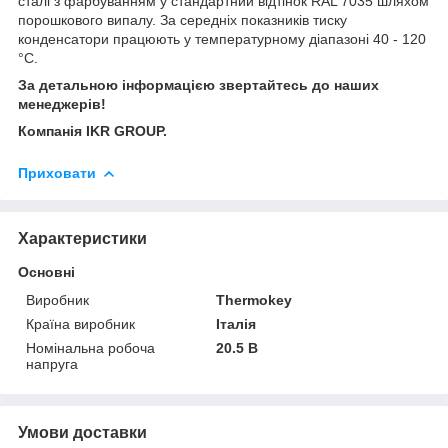
сталі з фарбуванням у стандартний відтінок RAL 7035 шляхом
порошкового випалу. За середніх показників тиску
конденсатори працюють у температурному діапазоні 40 - 120
°С.
За детальною інформацією звертайтесь до наших
менеджерів!
Компанія IKR GROUP.
Приховати
Характеристики
Основні
Виробник
Thermokey
Країна виробник
Італія
Номінальна робоча
20.5 В
напруга
Умови доставки