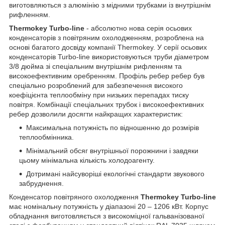
виготовляються з алюмінію з мідними трубками із внутрішнім
рифленням.
Thermokey Turbo-line
- абсолютно нова серія осьових
конденсаторів з повітряним охолодженням, розроблена на
основі багатого досвіду компанії Thermokey. У серії осьових
конденсаторів Turbo-line використовуються труби діаметром
3/8 дюйма зі спеціальним внутрішнім рифленням та
високоефективним оребренням. Профіль ребер ребер був
спеціально розроблений для забезпечення високого
коефіцієнта теплообміну при низьких перепадах тиску
повітря. Комбінації спеціальних трубок і високоефективних
ребер дозволили досягти найкращих характеристик:
Максимальна потужність по відношенню до розмірів
теплообмінника.
Мінімальний обсяг внутрішньої порожнини і завдяки
цьому мінімальна кількість холодоагенту.
Дотримані найсуворіші екологічні стандарти звукового
забруднення.
Конденсатор повітряного охолодження
Thermokey Turbo-line
має номінальну потужність у діапазоні 20 – 1206 кВт. Корпус
обладнання виготовляється з високоміцної гальванізованої