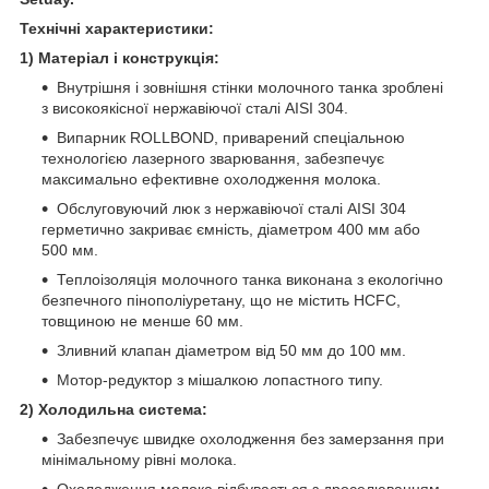
Технічні характеристики:
1) Матеріал і конструкція:
Внутрішня і зовнішня стінки молочного танка зроблені
з високоякісної нержавіючої сталі AISI 304.
Випарник ROLLBOND, приварений спеціальною
технологією лазерного зварювання, забезпечує
максимально ефективне охолодження молока.
Обслуговуючий люк з нержавіючої сталі AISI 304
герметично закриває ємність, діаметром 400 мм або
500 мм.
Теплоізоляція молочного танка виконана з екологічно
безпечного пінополіуретану, що не містить HCFC,
товщиною не менше 60 мм.
Зливний клапан діаметром від 50 мм до 100 мм.
Мотор-редуктор з мішалкою лопастного типу.
2) Холодильна система:
Забезпечує швидке охолодження без замерзання при
мінімальному рівні молока.
Охолодження молока відбувається з дроселюванням