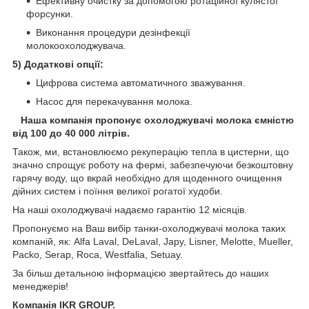
Ефективну очистку за допомогою ротаційної кулястої
форсунки.
Виконання процедури дезінфекції
молокоохолоджувача.
5) Додаткові опції:
Цифрова система автоматичного зважування.
Насос для перекачування молока.
Наша компанія пропонує охолоджувачі молока ємністю
від 100 до 40 000 літрів.
Також, ми, встановлюємо рекуперацію тепла в цистерни, що
значно спрощує роботу на фермі, забезпечуючи безкоштовну
гарячу воду, що вкрай необхідно для щоденного очищення
дійних систем і поїння великої рогатої худоби.
На наші охолоджувачі надаємо гарантію 12 місяців.
Пропонуємо на Ваш вибір танки-охолоджувачі молока таких
компаній, як: Alfa Laval, DeLaval, Japy, Lisner, Melotte, Mueller,
Packo, Serap, Roca, Westfalia, Setuay.
За більш детальною інформацією звертайтесь до наших
менеджерів!
Компанія IKR GROUP.