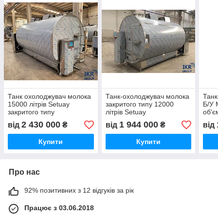
Танк охолоджувач молока
Танк-охолоджувач молока
Танк
15000 літрів Setuay
закритого типу 12000
Б/У 
закритого типу
літрів Setuay
об'є
Мод
2 430 000
1 944 000
від
₴
від
₴
від
Купити
Купити
Про нас
92% позитивних з 12 відгуків за рік
Працює з 03.06.2018