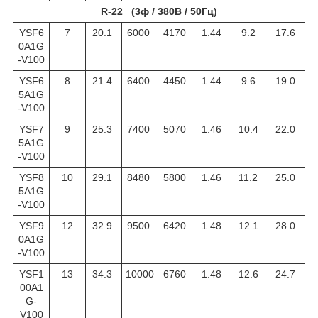
R-22 (3ф / 380В / 50Гц)
YSF6
7
20.1
6000
4170
1.44
9.2
17.6
0A1G
-V100
YSF6
8
21.4
6400
4450
1.44
9.6
19.0
5A1G
-V100
YSF7
9
25.3
7400
5070
1.46
10.4
22.0
5A1G
-V100
YSF8
10
29.1
8480
5800
1.46
11.2
25.0
5A1G
-V100
YSF9
12
32.9
9500
6420
1.48
12.1
28.0
0A1G
-V100
YSF1
13
34.3
10000
6760
1.48
12.6
24.7
00A1
G-
V100