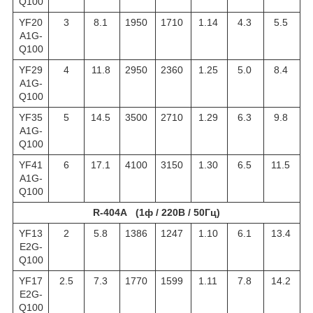
Q100
YF20
3
8.1
1950
1710
1.14
4.3
5.5
A1G-
Q100
YF29
4
11.8
2950
2360
1.25
5.0
8.4
A1G-
Q100
YF35
5
14.5
3500
2710
1.29
6.3
9.8
A1G-
Q100
YF41
6
17.1
4100
3150
1.30
6.5
11.5
A1G-
Q100
R-404A (1ф / 220В / 50Гц)
YF13
2
5.8
1386
1247
1.10
6.1
13.4
E2G-
Q100
YF17
2.5
7.3
1770
1599
1.11
7.8
14.2
E2G-
Q100