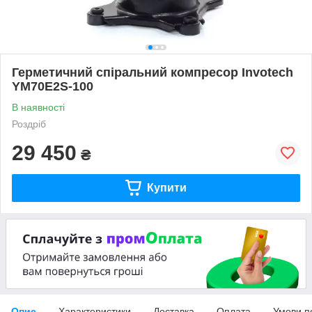
Герметичний спіральний компресор Invotech
YM70E2S-100
В наявності
Роздріб
29 450
₴
Купити
Опис
Характеристики
Доставка
Оплата
Умови п