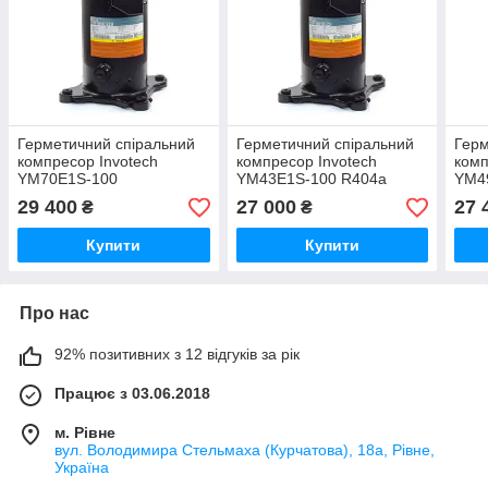
Герметичний спіральний
Герметичний спіральний
Герм
компресор Invotech
компресор Invotech
комп
YM70E1S-100
YM43E1S-100 R404a
YM4
29 400
27 000
27 
₴
₴
Купити
Купити
Про нас
92% позитивних з 12 відгуків за рік
Працює з 03.06.2018
м. Рівне
вул. Володимира Стельмаха (Курчатова), 18а, Рівне,
Україна