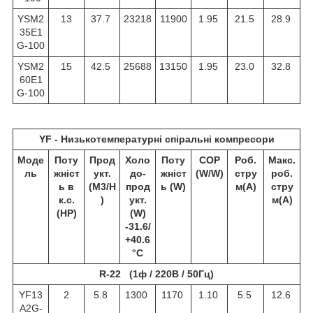
YSM2
13
37.7
23218
11900
1.95
21.5
28.9
35E1
G-100
YSM2
15
42.5
25688
13150
1.95
23.0
32.8
60E1
G-100
YF - Низькотемпературні спіральні компресори
Моде
Поту
Прод
Холо
Поту
COP
Роб.
Макс.
ль
жніст
укт.
до-
жніст
(W/W)
стру
роб.
ь в
(M3/H
прод
ь (W)
м(A)
стру
к.с.
)
укт.
м(A)
(HP)
(W)
-31.6/
+40.6
°C
R-22 (1ф / 220В / 50Гц)
YF13
2
5.8
1300
1170
1.10
5.5
12.6
A2G-