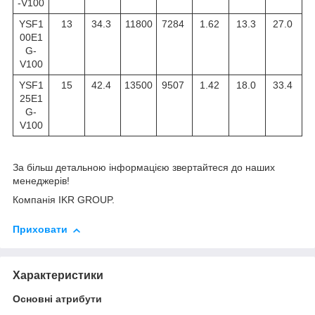
-V100
YSF1
13
34.3
11800
7284
1.62
13.3
27.0
00E1
G-
V100
YSF1
15
42.4
13500
9507
1.42
18.0
33.4
25E1
G-
V100
За більш детальною інформацією звертайтеся до наших
менеджерів!
Компанія IKR GROUP.
Приховати
Характеристики
Основні атрибути