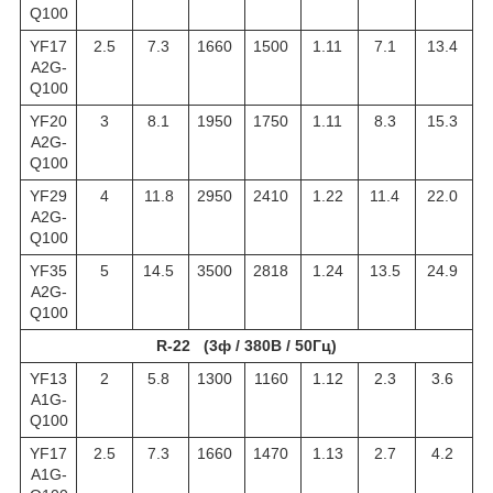
Q100
YF17
2.5
7.3
1660
1500
1.11
7.1
13.4
A2G-
Q100
YF20
3
8.1
1950
1750
1.11
8.3
15.3
A2G-
Q100
YF29
4
11.8
2950
2410
1.22
11.4
22.0
A2G-
Q100
YF35
5
14.5
3500
2818
1.24
13.5
24.9
A2G-
Q100
R-22 (3ф / 380В / 50Гц)
YF13
2
5.8
1300
1160
1.12
2.3
3.6
A1G-
Q100
YF17
2.5
7.3
1660
1470
1.13
2.7
4.2
A1G-