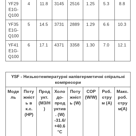
YF29
4
11.8
3145
2516
1.25
5.3
8.8
E1G-
Q100
YF35
5
14.5
3731
2889
1.29
6.6
10.3
E1G-
Q100
YF41
6
17.1
4371
3358
1.30
7.0
12.1
E1G-
Q100
YSF - Низькотемпературні напівгерметичні спіральні
компресори
Моде
Поту
Прод
Холо
Поту
COP
Роб.
Макс.
ль
жніст
укт.
до-
жніст
(W/W)
стру
роб.
ь в
(M3/H
прод
ь (W)
м (A)
стру
к.с.
)
уктив
м(A)
(HP)
. (W)
-31.6/
+40.6
°C