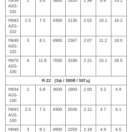
YM34
2
5.8
3600
1820
1.98
8.6
15.2
A2G-
102
YM43
2.5
7.3
4300
2130
2.02
10.1
16.2
A2G-
102
YM49
3
8.1
4900
2367
2.07
11.2
18.0
A2G-
102
YM70
4
11.8
7000
3180
2.21
15.1
26.5
A2G-
100
R-22 (3ф / 380В / 50Гц)
YM34
2
5.8
3600
1800
2.00
3.2
4.9
A1G-
100
YM43
2.5
7.3
4300
2030
2.12
4.7
6.1
A1G-
100
YM49
3
8.1
4900
2250
2.18
4.9
6.5