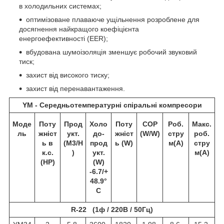
в холодильних системах;
оптимізоване плаваюче ущільнення розроблене для
досягнення найкращого коефіцієнта
енергоефективності (EER);
вбудована шумоізоляція зменшує робочий звуковий
тиск;
захист від високого тиску;
захист від перенавантаження.
YM - Середньотемпературні спіральні компресори
Моде
Поту
Прод
Холо
Поту
COP
Роб.
Макс.
ль
жніст
укт.
до-
жніст
(W/W)
стру
роб.
ь в
(M3/H
прод
ь (W)
м(A)
стру
к.с.
)
укт.
м(A)
(HP)
(W)
-6.7/+
48.9°
C
R-22 (1ф / 220В / 50Гц)