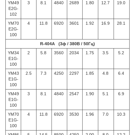
YM49
3
8.1
4840
2689
1.80
12.7
19.0
E2G-
102
YM70
4
11.8
6920
3601
1.92
16.9
28.1
E2G-
100
R-404A (3ф / 380В / 50Гц)
YM34
2
5.8
3560
2034
1.75
3.5
5.2
E1G-
100
YM43
2.5
7.3
4250
2297
1.85
4.8
6.4
E1G-
100
YM49
3
8.1
4840
2547
1.90
5.1
6.9
E1G-
100
YM70
4
11.8
6920
3530
1.96
7.0
10.3
E1G-
100
YM86
5
14.5
8500
4250
2.00
8.0
12.2