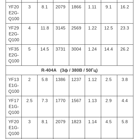
YF20
3
8.1
2079
1866
1.11
9.1
16.2
E2G-
Q100
YF29
4
11.8
3145
2569
1.22
12.5
23.3
E2G-
Q100
YF35
5
14.5
3731
3004
1.24
14.4
26.2
E2G-
Q100
R-404A (3ф / 380В / 50Гц)
YF13
2
5.8
1386
1237
1.12
2.5
3.8
E1G-
Q100
YF17
2.5
7.3
1770
1567
1.13
2.9
4.4
E1G-
Q100
YF20
3
8.1
2079
1823
1.14
4.5
5.8
E1G-
Q100