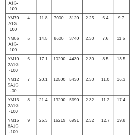
A1G-
100
YM70
4
11.8
7000
3120
2.25
6.4
9.7
A1G-
100
YM86
5
14.5
8600
3740
2.30
7.6
11.5
A1G-
100
YM10
6
17.1
10200
4430
2.30
8.5
13.5
2A1G
-100
YM12
7
20.1
12500
5430
2.30
11.0
16.3
5A1G
-00
YM13
8
21.4
13200
5690
2.32
11.2
17.4
2A1G
-100
YM15
9
25.3
16219
6991
2.32
12.7
19.8
8A1G
-100