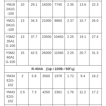
YM18
10
29.1
18200
7745
2.35
13.6
22.3
2A1G
-100
YM21
13
34.3
21000
8860
2.37
15.7
26.0
0A1G
-100
YSM2
13
37.7
23500
10450
2.25
19.1
27.4
35A1
G-100
YSM2
15
42.5
26000
11560
2.25
20.7
31.3
60A1
G-100
R-404A (1ф / 220В / 50Гц)
YM34
2
5.8
3560
1978
1.72
9.4
16.2
E2G-
102
YM43
2.5
7.3
4250
2361
1.76
11.2
17.2
E2G-
102