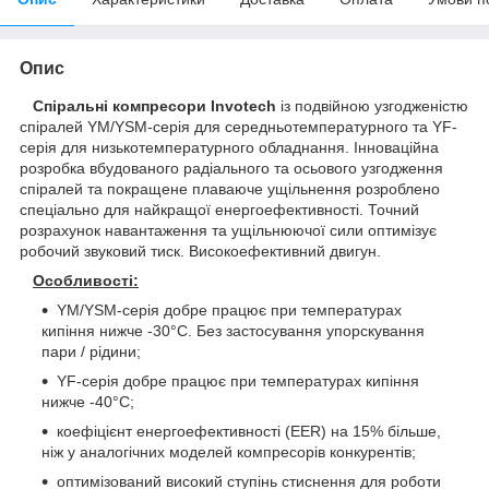
Опис
Спіральні компресори Invotech
із подвійною узгодженістю
спіралей YM/YSM-серія для середньотемпературного та YF-
серія для низькотемпературного обладнання. Інноваційна
розробка вбудованого радіального та осьового узгодження
спіралей та покращене плаваюче ущільнення розроблено
спеціально для найкращої енергоефективності. Точний
розрахунок навантаження та ущільнюючої сили оптимізує
робочий звуковий тиск. Високоефективний двигун.
Особливості:
YM/YSM-серія добре працює при температурах
кипіння нижче -30°С. Без застосування упорскування
пари / рідини;
YF-серія добре працює при температурах кипіння
нижче -40°С;
коефіцієнт енергоефективності (EER) на 15% більше,
ніж у аналогічних моделей компресорів конкурентів;
оптимізований високий ступінь стиснення для роботи