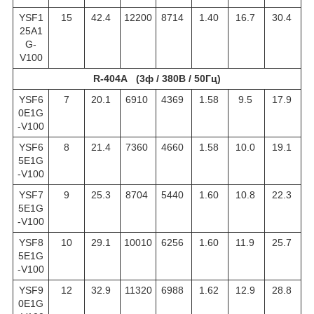
YSF1
15
42.4
12200
8714
1.40
16.7
30.4
25A1
G-
V100
R-404A (3ф / 380В / 50Гц)
YSF6
7
20.1
6910
4369
1.58
9.5
17.9
0E1G
-V100
YSF6
8
21.4
7360
4660
1.58
10.0
19.1
5E1G
-V100
YSF7
9
25.3
8704
5440
1.60
10.8
22.3
5E1G
-V100
YSF8
10
29.1
10010
6256
1.60
11.9
25.7
5E1G
-V100
YSF9
12
32.9
11320
6988
1.62
12.9
28.8
0E1G