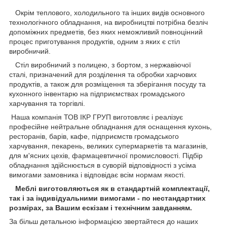
Окрім теплового, холодильного та інших видів основного
технологічного обладнання, на виробництві потрібна безліч
допоміжних предметів, без яких неможливий повноцінний
процес приготування продуктів, одним з яких є стіл
виробничий.
Стіл виробничий з полицею, з бортом, з нержавіючої
сталі, призначений для розділення та обробки харчових
продуктів, а також для розміщення та зберігання посуду та
кухонного інвентарю на підприємствах громадського
харчування та торгівлі.
Наша компанія ТОВ ІКР ГРУП виготовляє і реалізує
професійне нейтральне обладнання для оснащення кухонь,
ресторанів, барів, кафе, підприємств громадського
харчування, пекарень, великих супермаркетів та магазинів,
для м'ясних цехів, фармацевтичної промисловості. Підбір
обладнання здійснюється в суворій відповідності з усіма
вимогами замовника і відповідає всім нормам якості.
Меблі виготовляються як в стандартній комплектації,
так і за індивідуальними вимогами - по нестандартних
розмірах, за Вашим ескізам і технічним завданням.
За більш детальною інформацією звертайтеся до наших