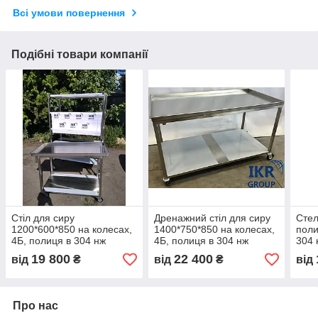
Всі умови повернення
Подібні товари компанії
Стіл для сиру
Дренажний стіл для сиру
Стел
1200*600*850 на колесах,
1400*750*850 на колесах,
поли
4Б, полиця в 304 нж
4Б, полиця в 304 нж
304 
19 800
22 400
від
₴
від
₴
від
Про нас