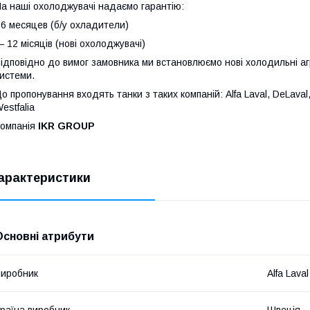
а наші охолоджувачі надаємо гарантію:
 6 месяцев (б/у охладители)
 12 місяців (нові охолоджувачі)
ідповідно до вимог замовника ми встановлюємо нові холодильні агр
истеми.
о пропонування входять танки з таких компаній: Alfa Laval, DeLaval, J
estfalia
омпанія
IKR GROUP
арактеристики
Основні атрибути
иробник
Alfa Laval
раїна виробник
Швеція