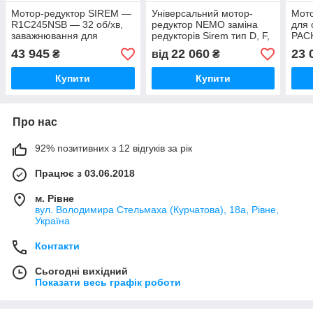
Мотор-редуктор SIREM —
Універсальний мотор-
Мот
R1C245NSB — 32 об/хв,
редуктор NEMO заміна
для 
заважнювання для
редукторів Sirem тип D, F,
PAC
охолоджувачів молока
M, Н, L, однофазних 220 В
039
43 945
22 060
23 
₴
від
₴
Mueller, Serap
Купити
Купити
Про нас
92% позитивних з 12 відгуків за рік
Працює з 03.06.2018
м. Рівне
вул. Володимира Стельмаха (Курчатова), 18а, Рівне,
Україна
Контакти
Сьогодні вихідний
Показати весь графік роботи