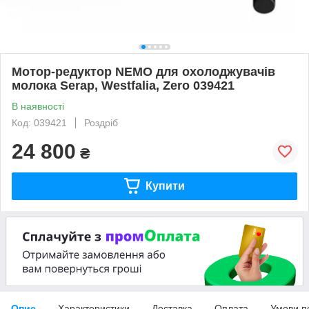
Мотор-редуктор NEMO для охолоджувачів
молока Serap, Westfalia, Zero 039421
В наявності
Код: 039421
Роздріб
24 800
₴
Купити
Опис
Характеристики
Доставка
Оплата
Умови п