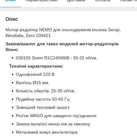
Опис
Мотор-редуктор NEMO для охолоджувачів молока Serap,
Westfalia, Zero 039421.
Заміна/аналог для таких моделей мотор-редукторів
Sirem:
030193 Sirem R1C245M6B - 30-32 об/хв.
Технічні характеристики:
Однофазний 220 В.
Вал/ось Ø15 мм.
Кількість обертів: 25-30 об/хв.
Подвійна частота 50-60 Гц.
Зовнішній тепловий захист.
Роз'єм WAGO для швидкого під'єднання.
Заміна вала/осі менш ніж за хвилину.
Металевий кожух вентилятора.