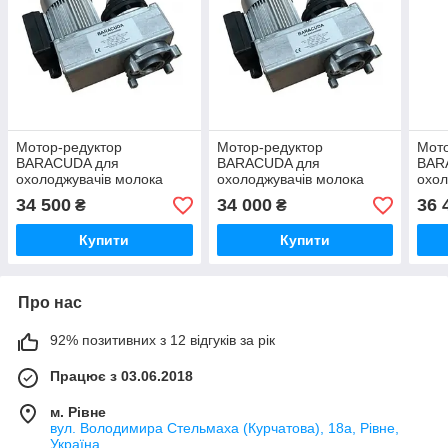
Мотор-редуктор
Мотор-редуктор
Мото
BARACUDA для
BARACUDA для
BAR
охолоджувачів молока
охолоджувачів молока
охол
DeLaval, Alfa-Laval, Japy
PROMINOX, Alfa Laval,
RO-
34 500
34 000
36 
₴
₴
039509
DeLaval 039508
Купити
Купити
Про нас
92% позитивних з 12 відгуків за рік
Працює з 03.06.2018
м. Рівне
вул. Володимира Стельмаха (Курчатова), 18а, Рівне,
Україна