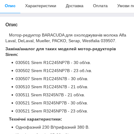
Опис
Характеристики
Доставка
Оплата
Умови п
Опис
Мотор-редуктор BARACUDA для охолоджувачів молока Alfa
Laval, DeLaval, Mueller, PACKO, Serap, Westfalia 039507.
Заміна/аналог для таких моделей мотор-редукторів
Sirem:
030501 Sirem R1C245NP7B - 30 об/хв.
030502 Sirem R1C245NP7B - 23 об./хв.
030507 Sirem R1C245N7B - 30 об/хв.
030510 Sirem R1C245N7B - 21 об/хв.
030511 Sirem R3245N7B - 21 об/хв.
030521 Sirem R3245NP7B - 30 об/хв.
030521 Sirem R3245NP7B - 23 об/хв.
Технічні характеристики:
Однофазний 230 В/трифазний 380 В.