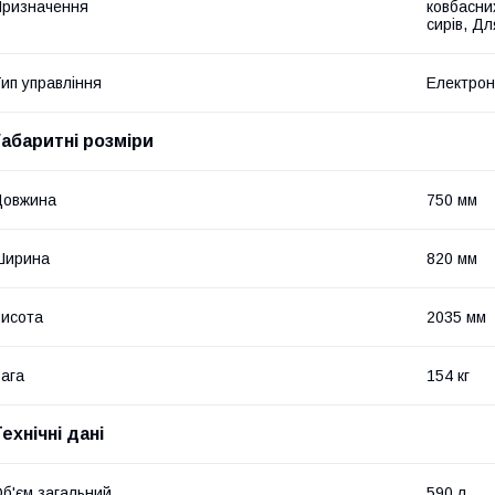
ризначення
ковбасни
сирів, Дл
ип управління
Електро
Габаритні розміри
Довжина
750 мм
Ширина
820 мм
исота
2035 мм
ага
154 кг
ехнічні дані
б'єм загальний
590 л