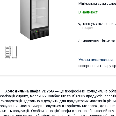
Мінімальна сума замов
В наявності
+380 (97) 846-89-86
Вадим
Замовлення тільки з
повернення товару п
Холодильна шафа VD75G
— це професійне холодильне обла
еалізації сирних, молочних, ковбасних та м`ясних продуктів, салаті
 експлуатації. Ідеально підходить для продуктових магазинів різни
арчування. Часто використовується в торгівельних залах, де на не
ількість продукції. Особливістю цієї шафи є значно збільшений внут
онденсатору на задній стінці, що не потребує додаткового обслу