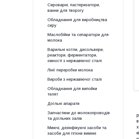
Сироварні, пастеризатори,
ванни для творогу
Обладнання для виробництва
сиру
Маслобійки та сепаратори для
молока
Варильні котли, дисольвери,
реактори, ферментатори,
ємності з нержавіючої сталі
Лінії переробки молока
Вироби з нержавіючої сталі
Обладнання для випойки
телят
Доїльні апарати
Запчастини до молокопроводів
р
та доїльних залів
в
х
Миючі, дезінфікуючі засоби та
к
засоби для гігієни вимені
к