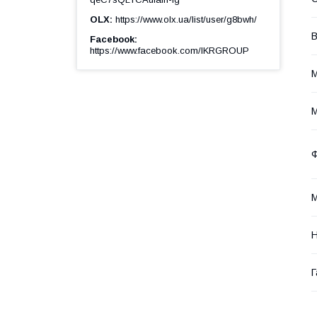
OLX
https://www.olx.ua/list/user/g8bwh/
В
Facebook
https://www.facebook.com/IKRGROUP
М
М
Ф
М
Н
Г