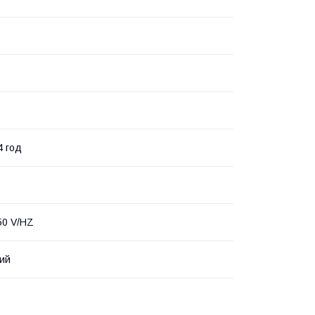
4 год
50 V/HZ
ий