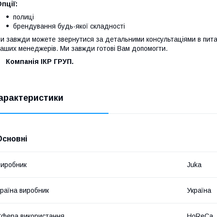
пції:
полиці
брендування будь-якої складності
и завжди можете звернутися за детальними консультаціями в пит
аших менеджерів. Ми завжди готові Вам допомогти.
Компанія ІКР ГРУП.
арактеристики
Основні
иробник
Juka
раїна виробник
Україна
фера використання
HoReCa, F