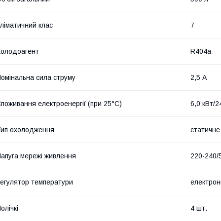
ліматичний клас
7
олодоагент
R404a
омінальна сила струму
2,5 А
поживання електроенергії (при 25°C)
6,0 кВт/2
ип охолодження
статичне
апуга мережі живлення
220-240/
егулятор температури
електрон
олічкі
4 шт.