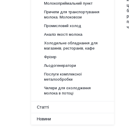
Молокоприймальний пункт
ц
б
Причепи для транспортування
р
молока. Молоковози
п
Промисловий холод
ч
Аналіз якості молока
Холодильне обладнання для
магазинів, ресторанів, кафе
Фрізер
Льодогенератори
Послуги комплексної
металообробки
Чилери для охолодження
молока в потоці
Статті
Новини