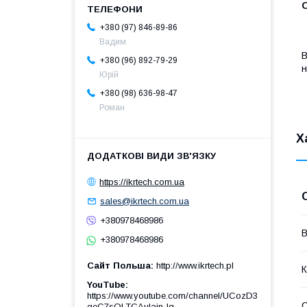
О
+380 (97) 846-89-86
Вадим
В
+380 (96) 892-79-29
н
Юрій
+380 (98) 636-98-47
Роман
Х
https://ikrtech.com.ua
sales@ikrtech.com.ua
+380978468986
В
+380978468986
Сайт Польша
http://www.ikrtech.pl
К
YouTube
https://www.youtube.com/channel/UCozD3
С
qeC7sQLTCAulain-Ig