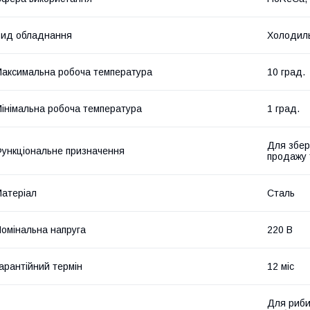
ид обладнання
Холодил
аксимальна робоча температура
10 град.
інімальна робоча температура
1 град.
Для збер
ункціональне призначення
продажу 
атеріал
Сталь
омінальна напруга
220 В
арантійний термін
12 міс
Для риби