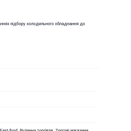
аннях підбору холодильного обладнання до
ast-food, Вулична торгівля, Торгові магазини