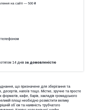
лення на сайті — 500 ₴
а телефоном
ротягом 14 днів
за домовленістю
днання, що призначене для зберігання та
в, десертів, напоїв тощо. Містке, зручне та просте
х форматів, кафе, барів, закладів громадського
великій площі необхідно розмістити велику
рішній об`єм та наявність трубчатого
говування. Корпус холодильної шафи —