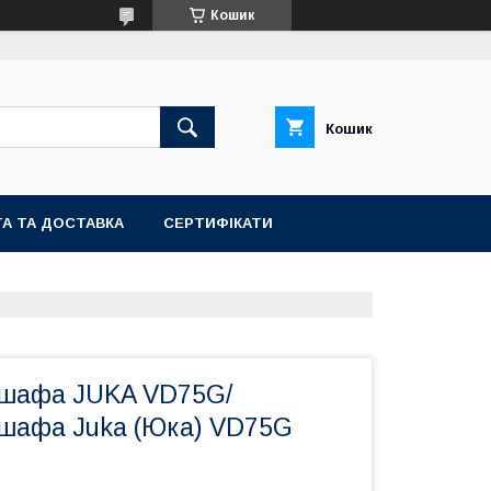
Кошик
Кошик
А ТА ДОСТАВКА
СЕРТИФІКАТИ
 шафа JUKA VD75G/
шафа Juka (Юка) VD75G