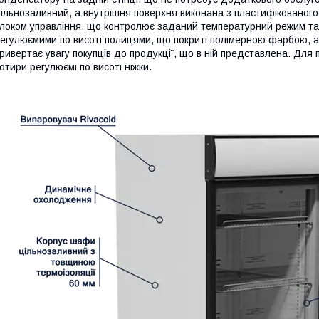
ільнозаливний, а внутрішня поверхня виконана з пластифікованог
локом управління, що контролює заданий температурний режим та 
егулюємими по висоті полицями, що покриті полімерною фарбою, а
ривертає увагу покупців до продукції, що в ній представлена. Для
отири регулюємі по висоті ніжки.