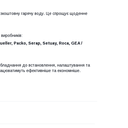
езкоштовну гарячу воду. Це спрощує щоденне
 виробників:
Mueller, Packo, Serap, Setuay, Roca, GEA /
 обладнання до встановлення, налаштування та
рацюватимуть ефективніше та економніше.