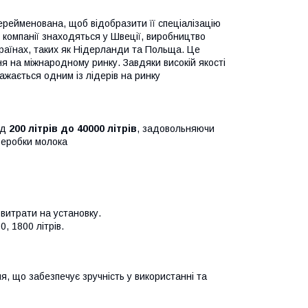
перейменована, щоб відобразити її спеціалізацію
 компанії знаходяться у Швеції, виробництво
країнах, таких як Нідерланди та Польща. Це
ня на міжнародному ринку. Завдяки високій якості
ажається одним із лідерів на ринку
ід
200 літрів до 40000 літрів
, задовольняючи
реробки молока
 витрати на установку.
0, 1800 літрів.
, що забезпечує зручність у використанні та