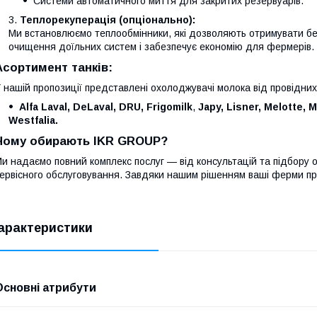
Системи автоматичного миття для закритих резервуарів.
Теплорекуперація (опціонально):
Ми встановлюємо теплообмінники, які дозволяють отримувати б
очищення доїльних систем і забезпечує економію для фермерів.
Асортимент танків:
 нашій пропозиції представлені охолоджувачі молока від провідних
Alfa Laval, DeLaval, DRU, Frigomilk
,
Japy, Lisner, Melotte, 
Westfalia.
Чому обирають IKR GROUP?
и надаємо повний комплекс послуг — від консультацій та підбору
ервісного обслуговування. Завдяки нашим рішенням ваші ферми п
арактеристики
Основні атрибути