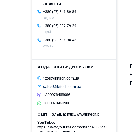
+380 (97) 846-89-86
Вадим
+380 (96) 892-79-29
Юрій
+380 (98) 636-98-47
Роман
Н
https://ikrtech.com.ua
sales@ikrtech.com.ua
+380978468986
+380978468986
Сайт Польша
http://www.ikrtech.pl
YouTube
https://www.youtube.com/channel/UCozD3
qeC7sQLTCAulain-Ig