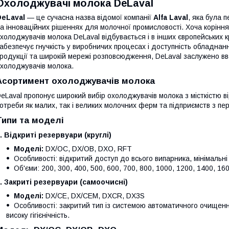
Охолоджувачі молока DeLaval
DeLaval
— це сучасна назва відомої компанії
Alfa Laval
, яка була 
а інноваційних рішеннях для молочної промисловості. Хоча коріння
холоджувачів молока DeLaval відбувається і в інших європейських 
абезпечує гнучкість у виробничих процесах і доступність обладнан
родукції та широкій мережі розповсюдження, DeLaval заслужено вв
холоджувачів молока.
Асортимент охолоджувачів молока
eLaval пропонує широкий вибір охолоджувачів молока з місткістю в
отреби як малих, так і великих молочних ферм та підприємств з пе
Типи та моделі
. Відкриті резервуари (круглі)
Моделі:
DX/OC, DX/OB, DXO, RFT
Особливості: відкритий доступ до всього випарника, мінімальні
Об'єми: 200, 300, 400, 500, 600, 700, 800, 1000, 1200, 1400, 160
. Закриті резервуари (самоочисні)
Моделі:
DX/CE, DX/CEM, DXCR, DX3S
Особливості: закритий тип із системою автоматичного очищення
високу гігієнічність.