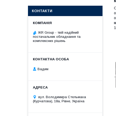
О
КОНТАКТИ
о
о
м
1
IKR Group - твій надійний
постачальник обладнання та
комплексних рішень
Вадим
вул. Володимира Стельмаха
(Курчатова), 18а, Рівне, Україна