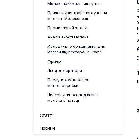
Молокоприймальний пункт
Причепи для транспортування
н
молока. Молоковози
о
Промисловий холод
з
п
Аналіз якості молока
о
Холодильне обладнання для
магазинів, ресторанів, кафе
D
Фрізер
п
Льодогенератори
Послуги комплексної
1
металообробки
Чилери для охолодження
молока в потоці
2
Статті
Новини