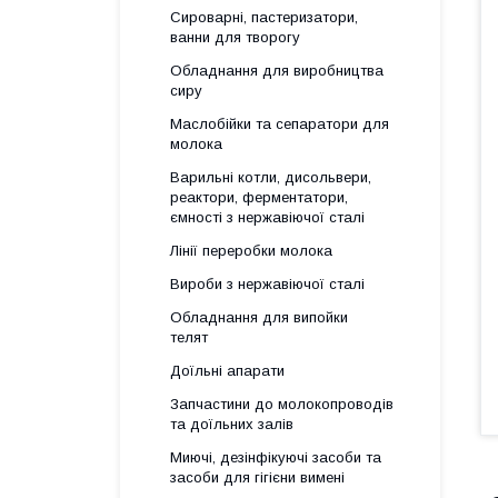
Сироварні, пастеризатори,
ванни для творогу
Обладнання для виробництва
сиру
Маслобійки та сепаратори для
молока
Варильні котли, дисольвери,
реактори, ферментатори,
ємності з нержавіючої сталі
Лінії переробки молока
Вироби з нержавіючої сталі
Обладнання для випойки
телят
Доїльні апарати
Запчастини до молокопроводів
та доїльних залів
Миючі, дезінфікуючі засоби та
засоби для гігієни вимені