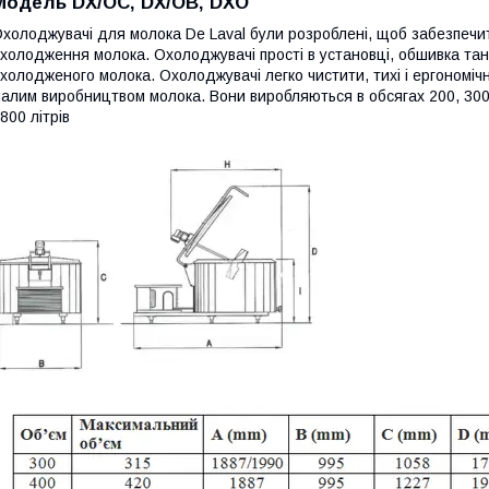
Модель DX/OC, DX/OB, DXO
холоджувачі для молока De Laval були розроблені, щоб забезпечи
холодження молока. Охолоджувачі прості в установці, обшивка тан
холодженого молока. Охолоджувачі легко чистити, тихі і ергономіч
алим виробництвом молока. Вони виробляються в обсягах 200, 300, 
800 літрів