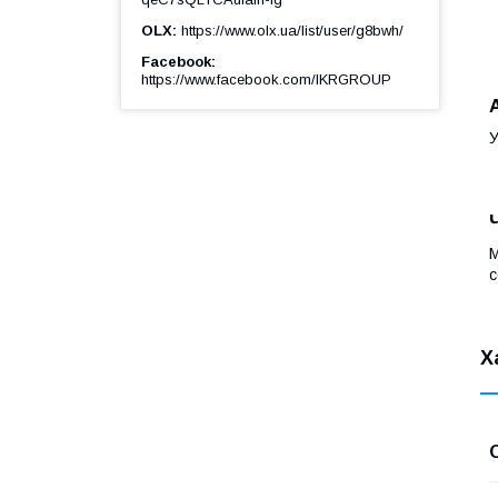
OLX
https://www.olx.ua/list/user/g8bwh/
Facebook
https://www.facebook.com/IKRGROUP
У
М
с
Х