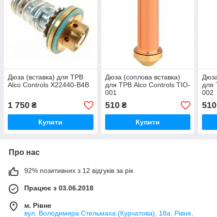
Дюза (вставка) для ТРВ
Дюза (соплова вставка)
Дюза
Alco Controls X22440-B4B
для ТРВ Alco Controls TIO-
для 
001
002
1 750
510
510
₴
₴
Купити
Купити
Про нас
92% позитивних з 12 відгуків за рік
Працює з 03.06.2018
м. Рівне
вул. Володимира Стельмаха (Курчатова), 18а, Рівне,