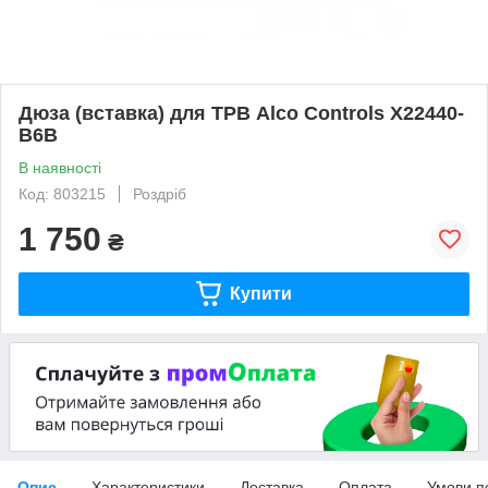
Дюза (вставка) для ТРВ Alco Controls X22440-
B6B
В наявності
Код: 803215
Роздріб
1 750
₴
Купити
Опис
Характеристики
Доставка
Оплата
Умови п