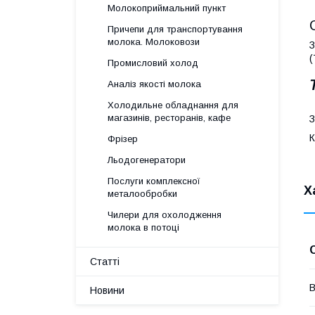
Молокоприймальний пункт
Причепи для транспортування
молока. Молоковози
З
(
Промисловий холод
Аналіз якості молока
Холодильне обладнання для
магазинів, ресторанів, кафе
З
К
Фрізер
Льодогенератори
Послуги комплексної
Х
металообробки
Чилери для охолодження
молока в потоці
Статті
В
Новини