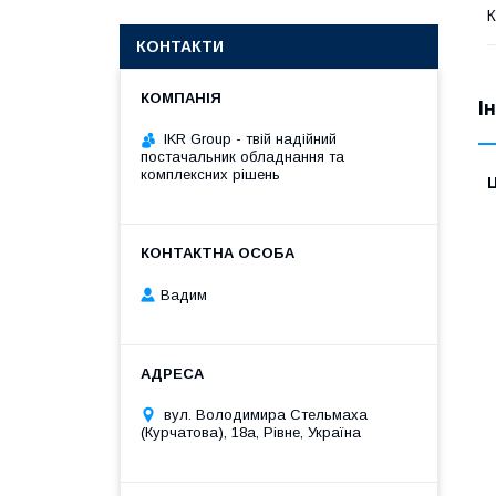
К
КОНТАКТИ
І
IKR Group - твій надійний
постачальник обладнання та
комплексних рішень
Ц
Вадим
вул. Володимира Стельмаха
(Курчатова), 18а, Рівне, Україна