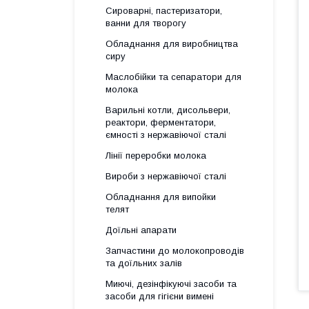
Сироварні, пастеризатори,
ванни для творогу
Обладнання для виробництва
сиру
Маслобійки та сепаратори для
молока
Варильні котли, дисольвери,
реактори, ферментатори,
ємності з нержавіючої сталі
Лінії переробки молока
Вироби з нержавіючої сталі
Обладнання для випойки
телят
Доїльні апарати
Запчастини до молокопроводів
та доїльних залів
Миючі, дезінфікуючі засоби та
засоби для гігієни вимені