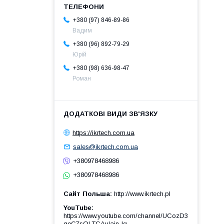
+380 (97) 846-89-86
Вадим
+380 (96) 892-79-29
Юрій
+380 (98) 636-98-47
Роман
https://ikrtech.com.ua
sales@ikrtech.com.ua
+380978468986
+380978468986
Сайт Польша
http://www.ikrtech.pl
YouTube
https://www.youtube.com/channel/UCozD3
qeC7sQLTCAulain-Ig