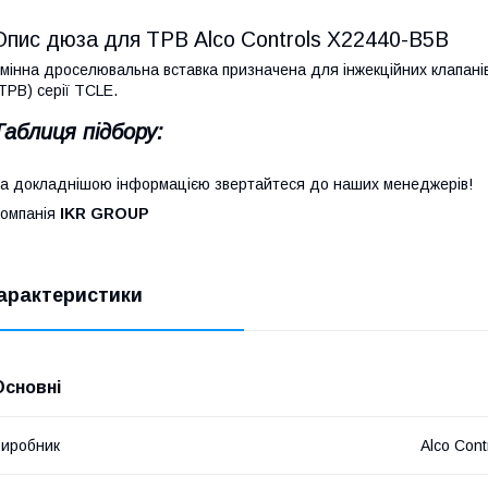
Опис дюза для ТРВ Alco Controls X22440-B5B
мінна дроселювальна вставка призначена для інжекційних клапанів
ТРВ) серії TCLE.
Таблиця підбору:
а докладнішою інформацією звертайтеся до наших менеджерів!
омпанія
IKR GROUP
арактеристики
Основні
иробник
Alco Cont