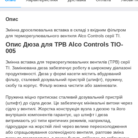
Опис
Змінна дроселювальна вставка в складі з вхідним фільтром
для терморегулювального вентиля Alco Controls серії TI.
Опис Дюза для ТРВ Alco Controls TIO-
005
Змінна вставка для терморегулювальних вентилів (ТРВ) серії
TI. Замінювана дюза забезпечує роботу в широкому діапазоні
продуктивності. Дюза у формі касети містить вбудований
фільтр, сталевий дозувальний пристрій (штифт), пружину,
скобу та корпус. Фільтр можна чистити або замінювати.
Пружина міцно притискає сталевий дозувальний пристрій
(штифт) до сідла дюзи. Це забезпечує мінімальні витоки через
сідло у вентилі. Жорстка конструкція вузла з дюзою та його
внутрішніх компонентів гарантує, що штифт і дюза
витримають усі типи критичних режимів, наприклад,
гідроудари на жорсткій лінії через велике переохолодження
або спрацьовування соленоїдного вентиля, раптове зміна