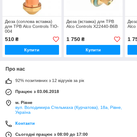
Дюза (соплова вставка)
Дюза (вставка) для ТРВ
Дюза
для ТРВ Alco Controls TIO-
Alco Controls X22440-B6B
Alco
004
510
1 750
1 7
₴
₴
Купити
Купити
Про нас
92% позитивних з 12 відгуків за рік
Працює з 03.06.2018
м. Рівне
вул. Володимира Стельмаха (Курчатова), 18а, Рівне,
Україна
Контакти
Сьогодні працює з 08:00 до 17:00