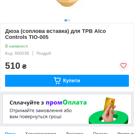
Дюза (соплова вставка) для ТРВ Alco
Controls TIO-005
В наявності
Код: 800538
Роздріб
510
₴
Купити
Опис
Характеристики
Доставка
Оплата
Умови п