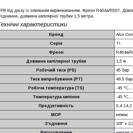
РВ під дюзу із зовнішнім вирівнюванням. Фреон R404a/R507. Діапаз
'єднання, довжина капілярної трубки 1,5 метра.
Технічні характеристики
Бренд
Alco Con
Серія
TI
Фреон
R404a/R
Довжина капілярної трубки
1,5 м
Робочий тиск (PS)
45 бар
Тиск випробування (PT)
49,5 бар
Робоча температура (TS)
-45 °C..
Температура кипіння
-45 °C..
Продуктивність
0,4-14,2
MOP
немає
З'єднання
3/8" х 1
Виготовлення
нарізні 