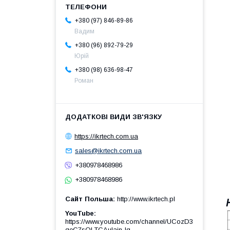
+380 (97) 846-89-86
Вадим
+380 (96) 892-79-29
Юрій
+380 (98) 636-98-47
Роман
https://ikrtech.com.ua
sales@ikrtech.com.ua
+380978468986
+380978468986
Сайт Польша
http://www.ikrtech.pl
YouTube
https://www.youtube.com/channel/UCozD3
qeC7sQLTCAulain-Ig