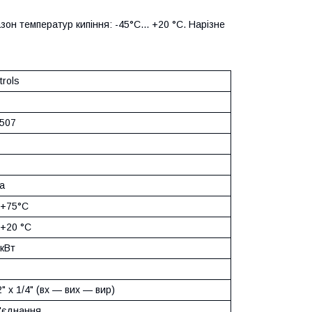
он температур кипіння: -45°С... +20 °C. Нарізне
trols
507
а
. +75°С
. +20 °C
 кВт
/2" х 1/4" (вх — вих — вир)
з'єднання