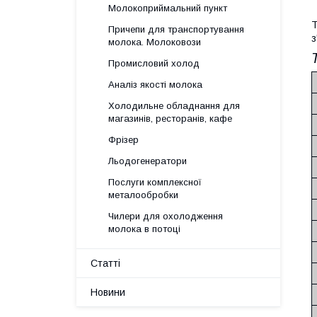
Молокоприймальний пункт
Т
Причепи для транспортування
з
молока. Молоковози
Промисловий холод
Аналіз якості молока
Холодильне обладнання для
магазинів, ресторанів, кафе
Фрізер
Льодогенератори
Послуги комплексної
металообробки
Чилери для охолодження
молока в потоці
Статті
Новини