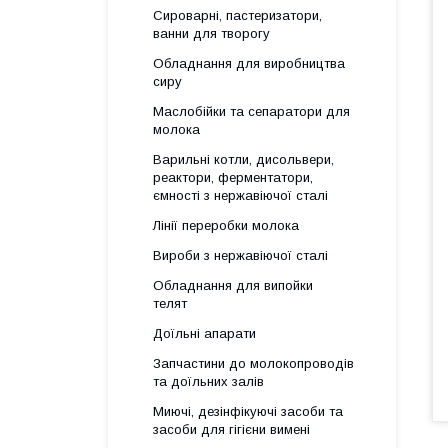
Сироварні, пастеризатори,
ванни для творогу
Обладнання для виробництва
сиру
Маслобійки та сепаратори для
молока
Варильні котли, дисольвери,
реактори, ферментатори,
ємності з нержавіючої сталі
Лінії переробки молока
Вироби з нержавіючої сталі
Обладнання для випойки
телят
Доїльні апарати
Запчастини до молокопроводів
та доїльних залів
Миючі, дезінфікуючі засоби та
засоби для гігієни вимені