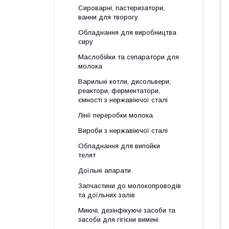
Сироварні, пастеризатори,
ванни для творогу
Обладнання для виробництва
сиру
Маслобійки та сепаратори для
молока
Варильні котли, дисольвери,
реактори, ферментатори,
ємності з нержавіючої сталі
Лінії переробки молока
Вироби з нержавіючої сталі
Обладнання для випойки
телят
Доїльні апарати
Запчастини до молокопроводів
та доїльних залів
Миючі, дезінфікуючі засоби та
засоби для гігієни вимені