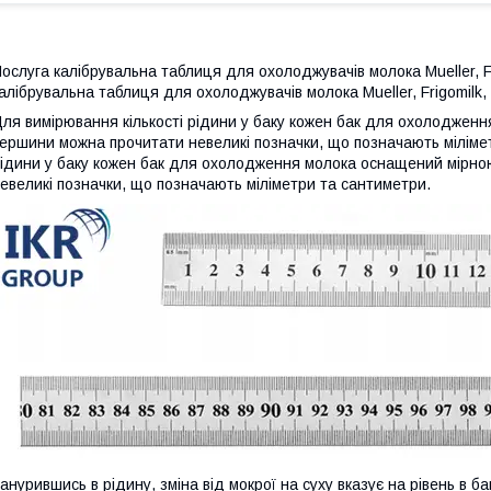
ослуга калібрувальна таблиця для охолоджувачів молока Mueller, Frig
алібрувальна таблиця для охолоджувачів молока Mueller, Frigomilk, Se
ля вимірювання кількості рідини у баку кожен бак для охолодженн
ершини можна прочитати невеликі позначки, що позначають міліме
ідини у баку кожен бак для охолодження молока оснащений мірною
евеликі позначки, що позначають міліметри та сантиметри.
анурившись в рідину, зміна від мокрої на суху вказує на рівень в ба