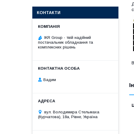
Д
с
КОНТАКТИ
IKR Group - твій надійний
постачальник обладнання та
комплексних рішень
В
Вадим
І
Ц
вул. Володимира Стельмаха
(Курчатова), 18а, Рівне, Україна