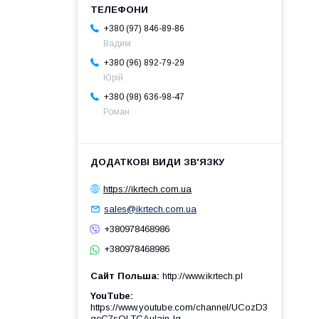
+380 (97) 846-89-86
Вадим
+380 (96) 892-79-29
Юрій
+380 (98) 636-98-47
Роман
https://ikrtech.com.ua
sales@ikrtech.com.ua
+380978468986
+380978468986
Сайт Польша
http://www.ikrtech.pl
YouTube
https://www.youtube.com/channel/UCozD3
qeC7sQLTCAulain-Ig