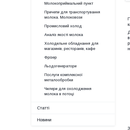
Молокоприймальний пункт
Причепи для транспортування
молока. Молоковози
П
к
Промисловий холод
Д
Аналіз якості молока
в
р
Холодильне обладнання для
н
магазинів, ресторанів, кафе
Фрізер
Льодогенератори
Послуги комплексної
металообробки
Чилери для охолодження
молока в потоці
Статті
Новини
З