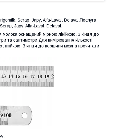
omilk, Serap, Japy, Alfa-Laval, Delaval.Послуга
rap, Japy, Alfa-Laval, Delaval.
я молока оснащений мірною лінійкою. З кінця до
три та сантиметри.Для вимірювання кількості
 лінійкою. З кінця до вершини можна прочитати
ку.