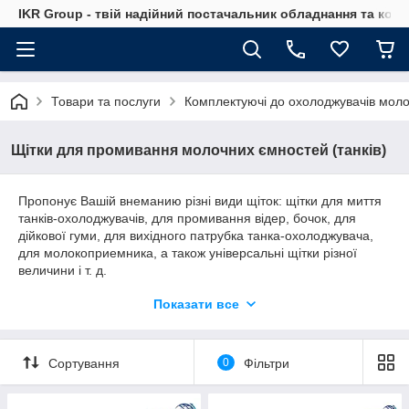
IKR Group - твій надійний постачальник обладнання та ком
Товари та послуги
Комплектуючі до охолоджувачів мол
Щітки для промивання молочних ємностей (танків)
Пропонує Вашій внеманию різні види щіток: щітки для миття
танків-охолоджувачів, для промивання відер, бочок, для
дійкової гуми, для вихідного патрубка танка-охолоджувача,
для молокоприемника, а також універсальні щітки різної
величини і т. д.
Всі щітки зроблені з міцних волокон поліестеру, який не
Показати все
поглинає воду. Такі щітки відрізняються високою якістю і
будуть служити довгі роки.
Сортування
0
Фільтри