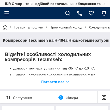
IKR Group - твій надійний постачальник обладнання та ком
Товари та послуги
Промисловий холод
Холодильні 
Компресори Tecumseh на R-404a Низькотемпературні
Відмітні особливості холодильних
компресорів Tecumseh:
Діапазон температур кипіння: від -35 °С до -10 °С;
Діапазон потужності охолодження компресорів: від
79 до 22125 Вт;
Показати все
Компресори Tecumseh надійні і високоефективні, а
також малошумни;
Широкий модельний ряд Tecumseh дозволяє
Сортування
0
Фільтри
підібрати холодильний компресор, адаптований для
низькотемпературного холодильного обладнання,